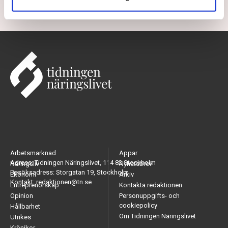
Arbetsmarknad
Appar
Adress: Tidningen Näringslivet, 114 82 Stockholm
Näringsliv
Nyhetsbrev
Besöksadress: Storgatan 19, Stockholm
Ekonomi
Arkiv
Kontakt: redaktionen@tn.se
Entreprenörskap
Kontakta redaktionen
Opinion
Personuppgifts- och
cookiepolicy
Hållbarhet
Om Tidningen Näringslivet
Utrikes
Krönikor