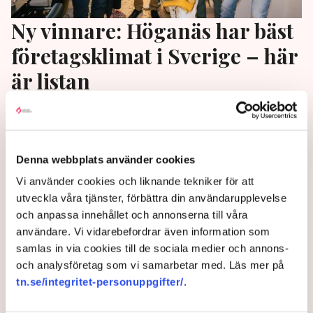
Ny vinnare: Höganäs har bäst
företagsklimat i Sverige – här
är listan
Höganäs tar förstaplatsen i Svenskt Näringslivs
ranking Lokalt företagsklimat. ”Jag blir nästan lite
tårögd”, säger Peter Schölander (M),
Denna webbplats använder cookies
kommunstyrelsens ordförande. Samtidigt sticker
Vi använder cookies och liknande tekniker för att
Ludvika ut med en stark långsiktig förbättring.
utveckla våra tjänster, förbättra din användarupplevelse
2 months ago |
Av: Joakim Hugert Lundberg
och anpassa innehållet och annonserna till våra
användare. Vi vidarebefordrar även information som
samlas in via cookies till de sociala medier och annons-
och analysföretag som vi samarbetar med. Läs mer på
tn.se/integritet-personuppgifter/
.