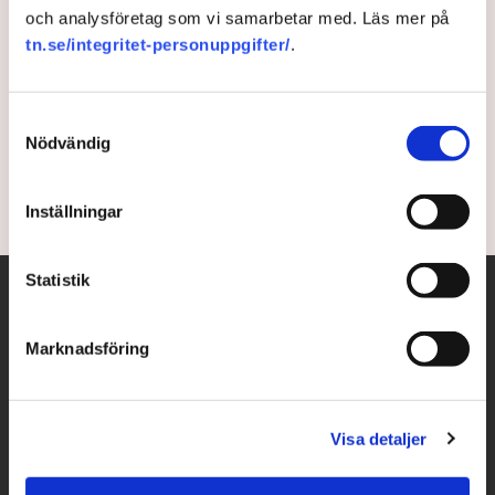
och analysföretag som vi samarbetar med. Läs mer på
Krypto – den nya
tn.se/integritet-personuppgifter/
.
krigsvalutan
Samtyckesval
Kryptovalutor har blivit betalningsmedel i krigstid.
Nödvändig
4 years ago |
Av: TT
Inställningar
Statistik
Marknadsföring
Visa detaljer