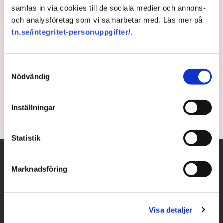
samlas in via cookies till de sociala medier och annons-
Proteinfabriken banar väg för
och analysföretag som vi samarbetar med. Läs mer på
tn.se/integritet-personuppgifter/
.
ärtsuccé
Den svenska gröna ärtan går en ny vår till mötes.
Samtyckesval
Sveriges första proteinfabrik har nyligen invigts i
Nödvändig
Bjuv, skriver Di.
Inställningar
4 years ago |
Av: Zoran Cale
Statistik
Marknadsföring
Visa detaljer