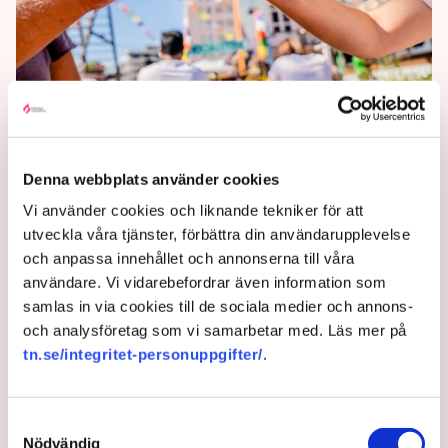
Fler barer väntas i Sverige
Fler och nya typer av barer väntas när krogar slipper
Denna webbplats använder cookies
ha ett kök för att servera alkohol den första juni. Det
öppnar upp för strandbarer, vinbarer och en och
Vi använder cookies och liknande tekniker för att
annan biergarten.
utveckla våra tjänster, förbättra din användarupplevelse
och anpassa innehållet och annonserna till våra
3 months ago |
användare. Vi vidarebefordrar även information som
samlas in via cookies till de sociala medier och annons-
och analysföretag som vi samarbetar med. Läs mer på
tn.se/integritet-personuppgifter/
.
Samtyckesval
Nödvändig