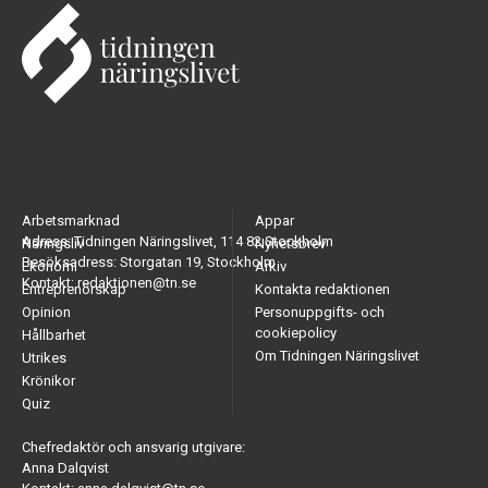
Arbetsmarknad
Appar
Adress: Tidningen Näringslivet, 114 82 Stockholm
Näringsliv
Nyhetsbrev
Besöksadress: Storgatan 19, Stockholm
Ekonomi
Arkiv
Kontakt: redaktionen@tn.se
Entreprenörskap
Kontakta redaktionen
Opinion
Personuppgifts- och
cookiepolicy
Hållbarhet
Om Tidningen Näringslivet
Utrikes
Krönikor
Quiz
Chefredaktör och ansvarig utgivare:
Anna Dalqvist