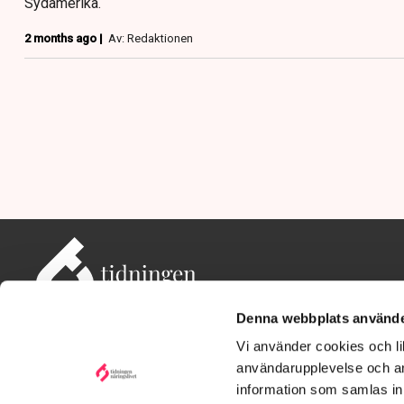
Sydamerika.
2 months ago |
Av: Redaktionen
Denna webbplats använde
Vi använder cookies och lik
användarupplevelse och an
information som samlas in 
Adress: Tidningen Näringslivet, 114 82 Stockholm