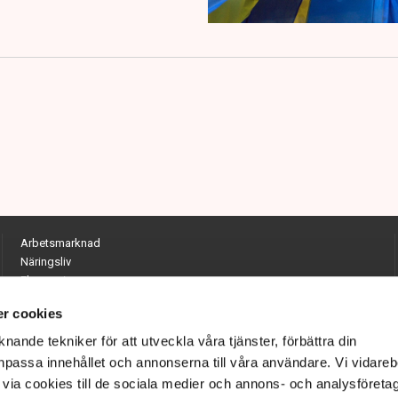
Arbetsmarknad
Näringsliv
Ekonomi
Entreprenörskap
r cookies
Opinion
Hållbarhet
nande tekniker för att utveckla våra tjänster, förbättra din
Utrikes
passa innehållet och annonserna till våra användare. Vi vidareb
Krönikor
via cookies till de sociala medier och annons- och analysföreta
Quiz