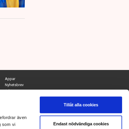
Appar
Nyhetsbrev
Arkiv
Kontakta redaktionen
Personuppgifts- och cookiepolicy
Tillåt alla cookies
Om Tidningen Näringslivet
efordrar även
Endast nödvändiga cookies
Chefredaktör och ansvarig utgivare:
g som vi
Anna Dalqvist