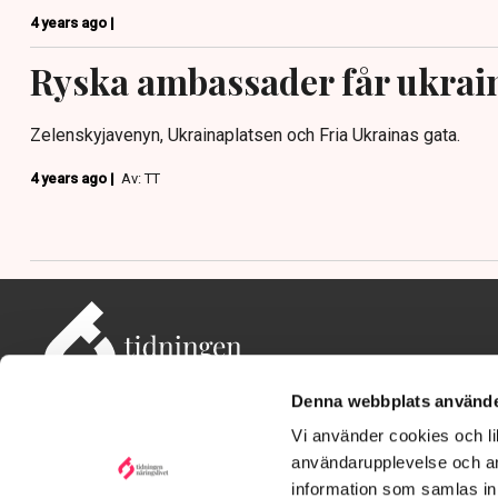
4 years ago |
Ryska ambassader får ukrai
Zelenskyjavenyn, Ukrainaplatsen och Fria Ukrainas gata.
4 years ago |
Av: TT
Denna webbplats använde
Vi använder cookies och lik
användarupplevelse och an
information som samlas in 
Adress: Tidningen Näringslivet, 114 82 Stockholm