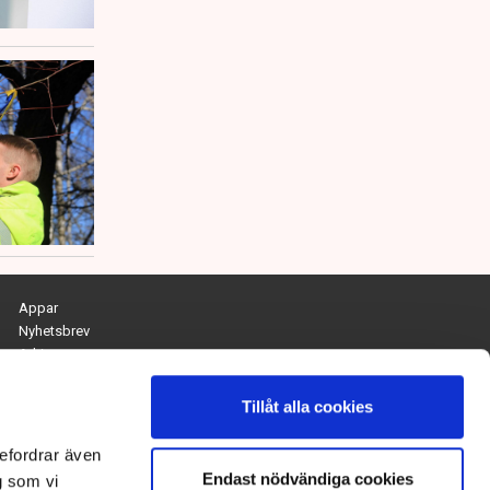
Appar
Nyhetsbrev
Arkiv
Kontakta redaktionen
Personuppgifts- och cookiepolicy
Tillåt alla cookies
Om Tidningen Näringslivet
efordrar även
Endast nödvändiga cookies
Chefredaktör och ansvarig utgivare:
g som vi