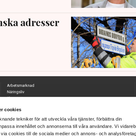
nska adresser
Arbetsmarknad
Näringsliv
Ekonomi
Entreprenörskap
r cookies
Opinion
Hållbarhet
nande tekniker för att utveckla våra tjänster, förbättra din
Utrikes
passa innehållet och annonserna till våra användare. Vi vidareb
Krönikor
via cookies till de sociala medier och annons- och analysföreta