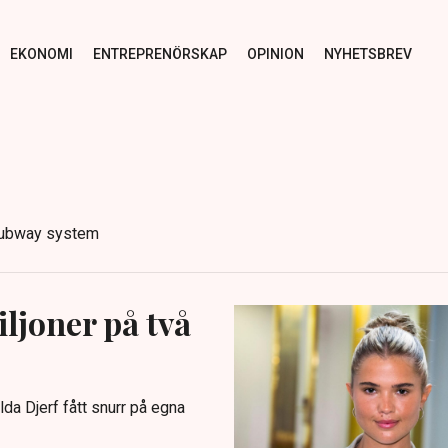
EKONOMI
ENTREPRENÖRSKAP
OPINION
NYHETSBREV
o subway system
iljoner på två
lda Djerf fått snurr på egna