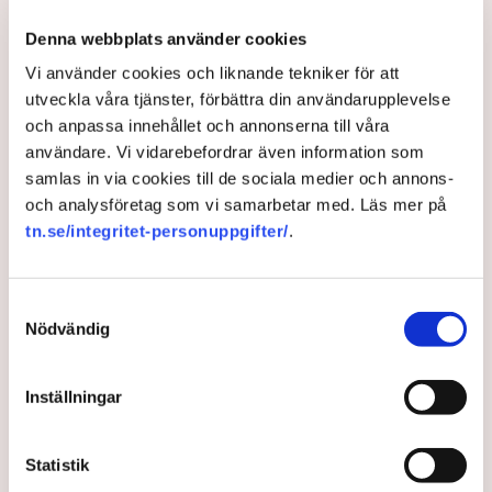
som förebild i EU – ”Bland de
bästa i världen”
Denna webbplats använder cookies
Vi använder cookies och liknande tekniker för att
utveckla våra tjänster, förbättra din användarupplevelse
EU-kommissionen vill få fler européer att spara
och anpassa innehållet och annonserna till våra
pengar i aktier och Sverige och svenska ISK-konton
användare. Vi vidarebefordrar även information som
ses som ett mönsterexempel på hur det ska gå till. I
samlas in via cookies till de sociala medier och annons-
tidningen Bloomberg beskrivs det svenska
och analysföretag som vi samarbetar med. Läs mer på
aktiesparandet som ”en nationalsport”, rapporterar
tn.se/integritet-personuppgifter/
.
SvD.
11 months ago |
Av: Redaktionen
Samtyckesval
Nödvändig
Inställningar
Statistik