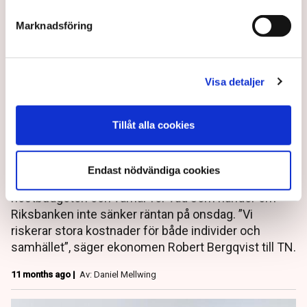
Marknadsföring
Tunga ekonomer: Så allvarlig
Visa detaljer
är Sveriges kris – ”Som en
snigel i brant uppförsbacke”
Tillåt alla cookies
Svensk ekonomi går i snigelfart, arbetslösheten är
historiskt hög och risken för långvarigt utanförskap
Endast nödvändiga cookies
växer. Flera ekonomer kräver insatser i
höstbudgeten och varnar för vad som händer om
Riksbanken inte sänker räntan på onsdag. ”Vi
riskerar stora kostnader för både individer och
samhället”, säger ekonomen Robert Bergqvist till TN.
11 months ago |
Av: Daniel Mellwing