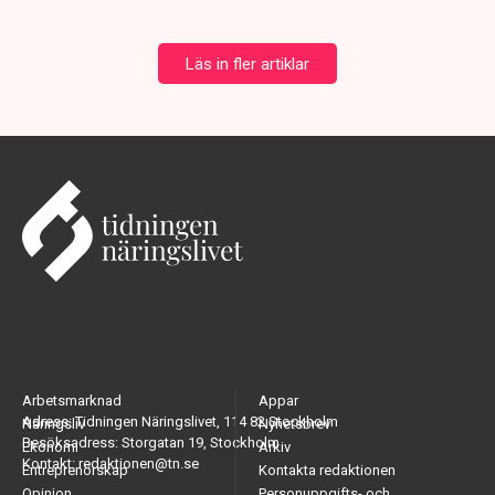
Läs in fler artiklar
Arbetsmarknad
Appar
Adress: Tidningen Näringslivet, 114 82 Stockholm
Näringsliv
Nyhetsbrev
Besöksadress: Storgatan 19, Stockholm
Ekonomi
Arkiv
Kontakt: redaktionen@tn.se
Entreprenörskap
Kontakta redaktionen
Opinion
Personuppgifts- och