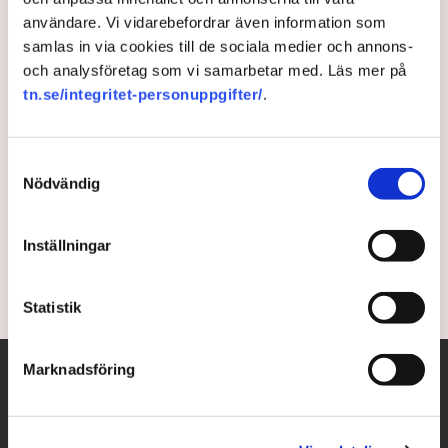
användare. Vi vidarebefordrar även information som
Backpacker blev entreprenör
samlas in via cookies till de sociala medier och annons-
- bryter ny mark inom
och analysföretag som vi samarbetar med. Läs mer på
tn.se/integritet-personuppgifter/
.
hållbarhet
Samtyckesval
Dirk Van Nievelt backpackade i Asien när han var 21.
Nödvändig
I dag är han medgrundare av Chiles viktigaste
hållbarhetsbutik Denda, med planer att expandera
globalt, skriver tidningen Entrepreneur.
Inställningar
5 years ago |
Av: Gabriel Cardona Cervantes
Statistik
Marknadsföring