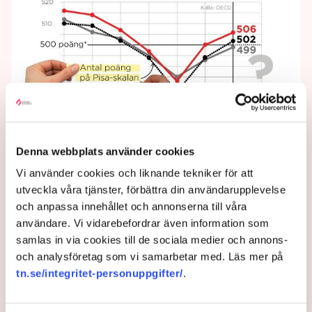
Chockbesked eller lättnadens
suck för skolan?
Denna webbplats använder cookies
Vi använder cookies och liknande tekniker för att
utveckla våra tjänster, förbättra din användarupplevelse
Det finns - så klart - inga världsmästerskap i elevers
och anpassa innehållet och annonserna till våra
kunskaper, men Pisamätningarna har nästan fått den
användare. Vi vidarebefordrar även information som
rollen.
samlas in via cookies till de sociala medier och annons-
2 years ago |
Av: TT
och analysföretag som vi samarbetar med. Läs mer på
tn.se/integritet-personuppgifter/
.