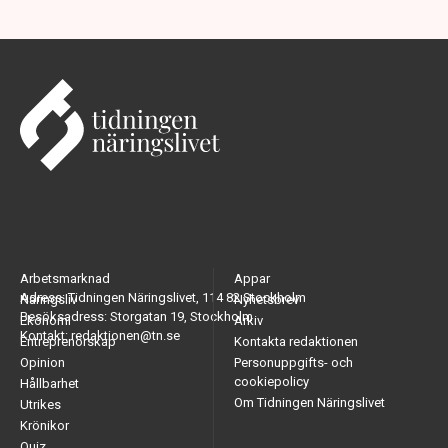
Arbetsmarknad
Appar
Adress: Tidningen Näringslivet, 114 82 Stockholm
Näringsliv
Nyhetsbrev
Besöksadress: Storgatan 19, Stockholm
Ekonomi
Arkiv
Kontakt: redaktionen@tn.se
Entreprenörskap
Kontakta redaktionen
Opinion
Personuppgifts- och
cookiepolicy
Hållbarhet
Om Tidningen Näringslivet
Utrikes
Krönikor
Quiz