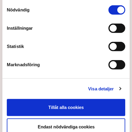
Samtyckesval
Nödvändig
Inställningar
Statistik
Ledare: Alla får påsskatt
Marknadsföring
Plastpåseskatten byggde på felaktiga premisser
och röstades igenom utan konsekvensanalys,
skriver Tove Lifvendahl på SvD:s ledarsida.
Visa detaljer
4 years ago |
Av: Redaktionen
Tillåt alla cookies
Endast nödvändiga cookies