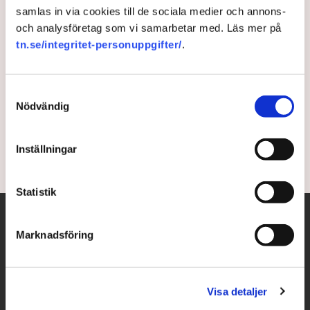
samlas in via cookies till de sociala medier och annons-
Microsoft skär bort 4 800
och analysföretag som vi samarbetar med. Läs mer på
tn.se/integritet-personuppgifter/
.
tjänster
Mjukvarujätten Microsoft har haft ett tufft år på New
Samtyckesval
York-börsen och kapar 4 800 tjänster för att sänka
Nödvändig
sina kostnader.
Inställningar
1 month ago |
Statistik
Marknadsföring
Visa detaljer