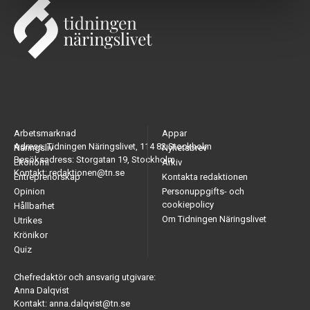
Arbetsmarknad
Appar
Adress: Tidningen Näringslivet, 114 82 Stockholm
Näringsliv
Nyhetsbrev
Besöksadress: Storgatan 19, Stockholm
Ekonomi
Arkiv
Kontakt: redaktionen@tn.se
Entreprenörskap
Kontakta redaktionen
Opinion
Personuppgifts- och
cookiepolicy
Hållbarhet
Om Tidningen Näringslivet
Utrikes
Krönikor
Quiz
Chefredaktör och ansvarig utgivare:
Anna Dalqvist
Kontakt: anna.dalqvist@tn.se