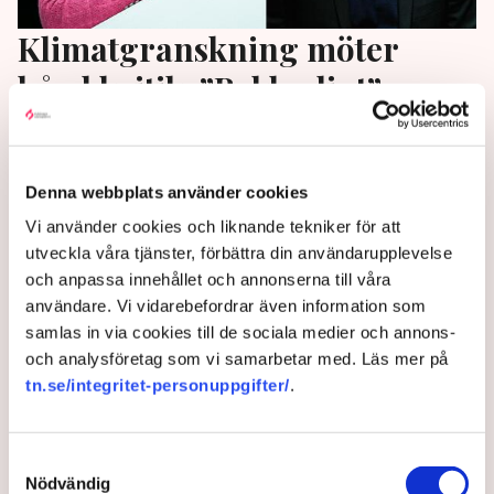
Klimatgranskning möter
hård kritik: ”Beklagligt”
Regeringens klimatpolitik för in Sverige på en
"onödigt riskfylld väg", skriver Klimatpolitiska rådet.
Denna webbplats använder cookies
Men granskningen får kritik av forskare och experter.
”Det är beklagligt att rådet tonar ner behovet av en
Vi använder cookies och liknande tekniker för att
kraftigt utbyggd fossilfri elproduktion”, säger Karin
utveckla våra tjänster, förbättra din användarupplevelse
Johansson, Svenskt Näringsliv.
och anpassa innehållet och annonserna till våra
användare. Vi vidarebefordrar även information som
2 years ago |
Av: TT , Redaktionen , Daniel Mellwing
samlas in via cookies till de sociala medier och annons-
och analysföretag som vi samarbetar med. Läs mer på
tn.se/integritet-personuppgifter/
.
Samtyckesval
Nödvändig