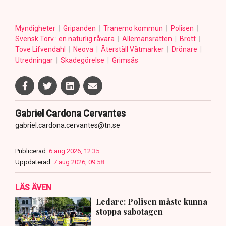
Myndigheter
Gripanden
Tranemo kommun
Polisen
Svensk Torv : en naturlig råvara
Allemansrätten
Brott
Tove Lifvendahl
Neova
Återställ Våtmarker
Drönare
Utredningar
Skadegörelse
Grimsås
Gabriel Cardona Cervantes
gabriel.cardona.cervantes@tn.se
Publicerad:
6 aug 2026, 12:35
Uppdaterad:
7 aug 2026, 09:58
LÄS ÄVEN
Ledare: Polisen måste kunna
stoppa sabotagen