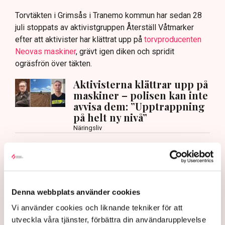
Torvtäkten i Grimsås i Tranemo kommun har sedan 28
juli stoppats av aktivistgruppen Återställ Våtmarker
efter att aktivister har klättrat upp på
torvproducenten
Neovas maskiner
, grävt igen diken och spridit
ogräsfrön över täkten.
Aktivisterna klättrar upp på
maskiner – polisen kan inte
avvisa dem: ”Upptrappning
på helt ny nivå”
Näringsliv
AI-sammanfattning
Torvtäkten i Grimsås har stoppats av aktivister
sedan 28 juli.
Denna webbplats använder cookies
Polisen kritiseras för bristande agerande vid
Vi använder cookies och liknande tekniker för att
aktionerna.
utveckla våra tjänster, förbättra din användarupplevelse