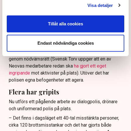
ha en tydligare skyldighet att skydda privat egendom
Visa detaljer
och näringsverksamhet mot den typen av störningar.
Nu svarar polisen på kritiken.
Tillåt alla cookies
Enligt Anna-Lena Mann, polisinspektör vid
kommunikationsavdelningen i region Väst, har
Endast nödvändiga cookies
verksamhetsutövaren, eller dennes ordningsvakter, rätt
att be personer lämna platsen och skydda sin egendom
genom nödvärnsrätt (Svensk Torv uppger att en av
Neovas medarbetare redan ska
ha gjort ett eget
ingripande
mot aktivister på plats). Utöver det har
polisen egna befogenheter att agera.
Flera har gripits
Nu utförs ett pågående arbete av dialogpolis, drönare
och uniformerad polis på plats.
– Det finns i dagsläget ett 40-tal misstänkta personer,
cirka 120 brottsmisstankar och det har gjorts både