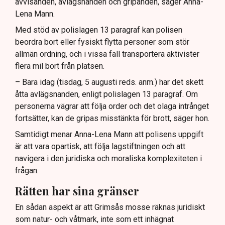
avvisanden, avlägsnanden och gripanden, säger Anna-
Lena Mann.
Med stöd av polislagen 13 paragraf kan polisen
beordra bort eller fysiskt flytta personer som stör
allmän ordning, och i vissa fall transportera aktivister
flera mil bort från platsen.
– Bara idag (tisdag, 5 augusti reds. anm.) har det skett
åtta avlägsnanden, enligt polislagen 13 paragraf. Om
personerna vägrar att följa order och det olaga intrånget
fortsätter, kan de gripas misstänkta för brott, säger hon.
Samtidigt menar Anna-Lena Mann att polisens uppgift
är att vara opartisk, att följa lagstiftningen och att
navigera i den juridiska och moraliska komplexiteten i
frågan.
Rätten har sina gränser
En sådan aspekt är att Grimsås mosse räknas juridiskt
som natur- och våtmark, inte som ett inhägnat