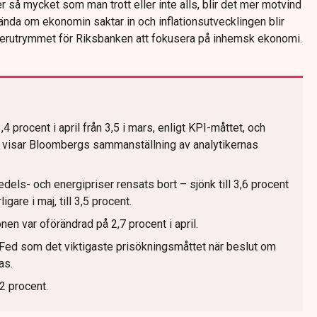
r så mycket som man trott eller inte alls, blir det mer motvind
nda om ekonomin saktar in och inflationsutvecklingen blir
rutrymmet för Riksbanken att fokusera på inhemsk ekonomi.
3,4 procent i april från 3,5 i mars, enligt KPI-måttet, och
, visar Bloombergs sammanställning av analytikernas
edels- och energipriser rensats bort – sjönk till 3,6 procent
igare i maj, till 3,5 procent.
nen var oförändrad på 2,7 procent i april.
Fed som det viktigaste prisökningsmåttet när beslut om
as.
 2 procent.