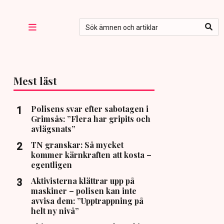
Mest läst
Polisens svar efter sabotagen i
Grimsås: ”Flera har gripits och
avlägsnats”
TN granskar: Så mycket
kommer kärnkraften att kosta –
egentligen
Aktivisterna klättrar upp på
maskiner – polisen kan inte
avvisa dem: ”Upptrappning på
helt ny nivå”