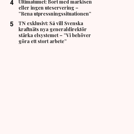
Ultimatumet: Bort med markisen
eller ingen uteservering –
”Rena utpressningssituationen”
TN exklusivt: Så vill Svenska
kraftnäts nya generaldirektör
stärka elsystemet – ”Vi behöver
göra ett stort arbete”