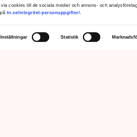
via cookies till de sociala medier och annons- och analysföreta
 på
tn.se/integritet-personuppgifter/
.
Inställningar
Statistik
Marknadsfö
prätthålla allmän ordning och säkerhet, vilket inkluderar att ingripa
m olaga intrång, förklarar Anna-Lena Mann, polisinspektör vid
region Väst. Bild: Privat, Mostphotos
sar kritiken om brist på agerande mot
vid torvtäkten i Grimsås. ”Det har gjorts