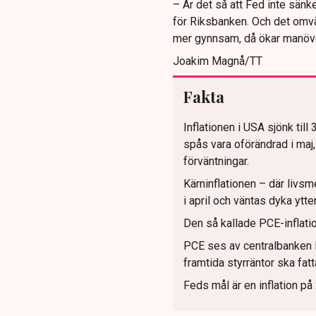
– Är det så att Fed inte sänke
för Riksbanken. Och det omvä
mer gynnsam, då ökar manöve
Joakim Magnå/TT
Fakta
Inflationen i USA sjönk till 
spås vara oförändrad i maj
förväntningar.
Kärninflationen – där livsm
i april och väntas dyka ytterl
Den så kallade PCE-inflatio
PCE ses av centralbanken 
framtida styrräntor ska fatt
Feds mål är en inflation på