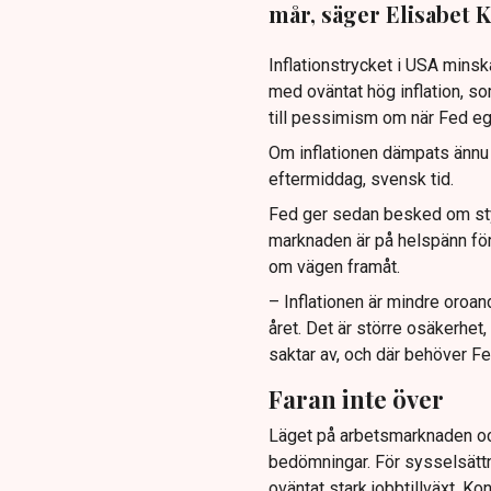
mår, säger Elisabet 
Inflationstrycket i USA minska
med oväntat hög inflation, so
till pessimism om när Fed eg
Om inflationen dämpats ännu 
eftermiddag, svensk tid.
Fed ger sedan besked om styr
marknaden är på helspänn fö
om vägen framåt.
– Inflationen är mindre oroand
året. Det är större osäkerhet,
saktar av, och där behöver 
Faran inte över
Läget på arbetsmarknaden oc
bedömningar. För sysselsättn
oväntat stark jobbtillväxt. 