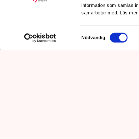
information som samlas in 
samarbetar med. Läs mer
Samtyckesval
Nödvändig
Det är polisens uppgift att up
mot pågående brottslighet so
kommunikationsavdelningen i 
Polisen tillbakavi
aktivistaktionerna 