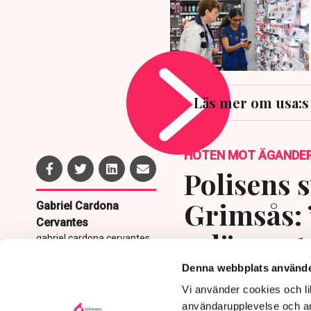
Läs mer om usa:
HOTEN MOT ÄGANDE
Polisens s
Grimsås: 
Gabriel Cardona
Cervantes
avlägsnat
gabriel.cardona.cervantes
@tn.se
Denna webbplats använde
Publicerad:
6 aug 2026, 12:35
Vi använder cookies och lik
Uppdaterad:
7 aug 2026,
09:58
användarupplevelse och an