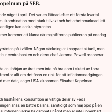
Kopelman på SEB.
de något i april. Det var en lättnad efter ett första kvartal
m i kombination med stark tillväxt och het arbetsmarknad lett
entligen kan sänka styrräntan.
mer kommer att klarna när majsiffrorna publiceras på onsdag
räntan på kvällen. Någon sänkning är knappast aktuell, men
r hur centralbanken och dess chef Jerome Powell resonerar
e än i början av året, men inte så bra som i slutet av förra
 framför allt om det finns en risk för att inflationsnedgången
Fed mer data, säger USA-ekonomen Elisabet Kopelman.
h hushållens konsumtion är viktiga delar av Feds
ingen anas en bättre balans, samtidigt som maj bjöd på en
Konsumtionen verkar ha dämpats något men är inte uppenbart