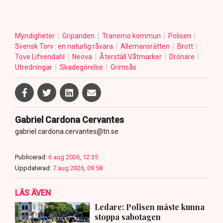
Myndigheter
Gripanden
Tranemo kommun
Polisen
Svensk Torv : en naturlig råvara
Allemansrätten
Brott
Tove Lifvendahl
Neova
Återställ Våtmarker
Drönare
Utredningar
Skadegörelse
Grimsås
Gabriel Cardona Cervantes
gabriel.cardona.cervantes@tn.se
Publicerad:
6 aug 2026, 12:35
Uppdaterad:
7 aug 2026, 09:58
LÄS ÄVEN
Ledare: Polisen måste kunna
stoppa sabotagen