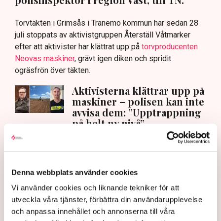
Torvtäkten i Grimsås i Tranemo kommun har sedan 28
juli stoppats av aktivistgruppen Återställ Våtmarker
efter att aktivister har klättrat upp på
torvproducenten
Neovas maskiner
, grävt igen diken och spridit
ogräsfrön över täkten.
Aktivisterna klättrar upp på
maskiner – polisen kan inte
avvisa dem: ”Upptrappning
på helt ny nivå”
Näringsliv
AI-sammanfattning
Denna webbplats använder cookies
Torvtäkten i Grimsås har stoppats av aktivister
Vi använder cookies och liknande tekniker för att
sedan 28 juli.
utveckla våra tjänster, förbättra din användarupplevelse
Polisen kritiseras för bristande agerande vid
och anpassa innehållet och annonserna till våra
aktionerna.