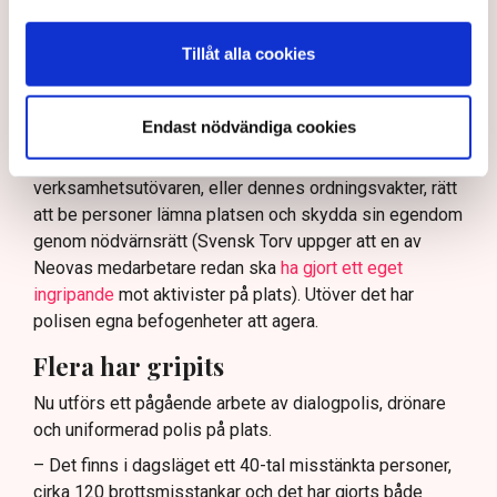
tillståndsgiven verksamhet, och om inte polisen borde
ha en tydligare skyldighet att skydda privat egendom
Tillåt alla cookies
och näringsverksamhet mot den typen av störningar.
Nu svarar polisen på kritiken.
Endast nödvändiga cookies
Enligt Anna-Lena Mann, polisinspektör vid
kommunikationsavdelningen i region Väst, har
verksamhetsutövaren, eller dennes ordningsvakter, rätt
att be personer lämna platsen och skydda sin egendom
genom nödvärnsrätt (Svensk Torv uppger att en av
Neovas medarbetare redan ska
ha gjort ett eget
ingripande
mot aktivister på plats). Utöver det har
polisen egna befogenheter att agera.
Flera har gripits
Nu utförs ett pågående arbete av dialogpolis, drönare
och uniformerad polis på plats.
– Det finns i dagsläget ett 40-tal misstänkta personer,
cirka 120 brottsmisstankar och det har gjorts både