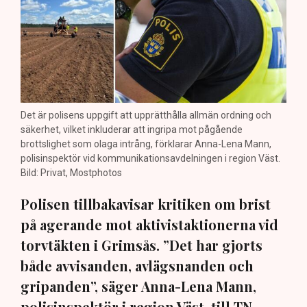
Det är polisens uppgift att upprätthålla allmän ordning och
säkerhet, vilket inkluderar att ingripa mot pågående
brottslighet som olaga intrång, förklarar Anna-Lena Mann,
polisinspektör vid kommunikationsavdelningen i region Väst.
Bild: Privat, Mostphotos
Polisen tillbakavisar kritiken om brist
på agerande mot aktivistaktionerna vid
torvtäkten i Grimsås. ”Det har gjorts
både avvisanden, avlägsnanden och
gripanden”, säger Anna-Lena Mann,
polisinspektör i region Väst, till TN.