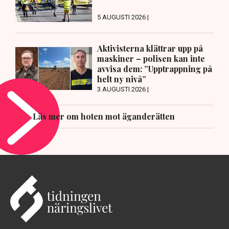
5 AUGUSTI 2026 |
Aktivisterna klättrar upp på
maskiner – polisen kan inte
avvisa dem: ”Upptrappning på
helt ny nivå”
3 AUGUSTI 2026 |
Läs mer om hoten mot äganderätten