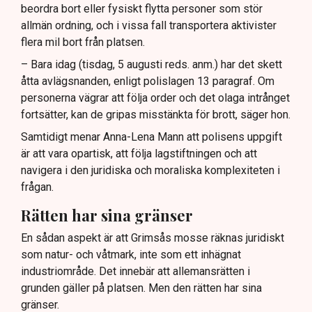
beordra bort eller fysiskt flytta personer som stör
allmän ordning, och i vissa fall transportera aktivister
flera mil bort från platsen.
– Bara idag (tisdag, 5 augusti reds. anm.) har det skett
åtta avlägsnanden, enligt polislagen 13 paragraf. Om
personerna vägrar att följa order och det olaga intrånget
fortsätter, kan de gripas misstänkta för brott, säger hon.
Samtidigt menar Anna-Lena Mann att polisens uppgift
är att vara opartisk, att följa lagstiftningen och att
navigera i den juridiska och moraliska komplexiteten i
frågan.
Rätten har sina gränser
En sådan aspekt är att Grimsås mosse räknas juridiskt
som natur- och våtmark, inte som ett inhägnat
industriområde. Det innebär att allemansrätten i
grunden gäller på platsen. Men den rätten har sina
gränser.