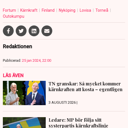
Fortum
Kärnkraft
Finland
Nyköping
Lovisa
Torneå
Outokumpu
Redaktionen
Publicerad:
25 jan 2024, 22:00
LÄS ÄVEN
TN granskar: Så mycket kommer
kärnkraften att kosta – egentligen
3 AUGUSTI 2026 |
Ledare: MP bör följa sitt
systerpartis kärnkraftslinje