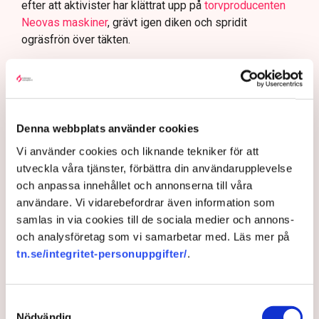
efter att aktivister har klättrat upp på
torvproducenten
Neovas maskiner
, grävt igen diken och spridit
ogräsfrön över täkten.
Aktivisterna klättrar upp på
maskiner – polisen kan inte
avvisa dem: ”Upptrappning
på helt ny nivå”
Denna webbplats använder cookies
Näringsliv
Vi använder cookies och liknande tekniker för att
AI-sammanfattning
utveckla våra tjänster, förbättra din användarupplevelse
och anpassa innehållet och annonserna till våra
Torvtäkten i Grimsås har stoppats av aktivister
användare. Vi vidarebefordrar även information som
sedan 28 juli.
samlas in via cookies till de sociala medier och annons-
Polisen kritiseras för bristande agerande vid
och analysföretag som vi samarbetar med. Läs mer på
aktionerna.
tn.se/integritet-personuppgifter/
.
Polisinspektör Anna-Lena Mann förklarar polisens
agerande på plats.
Samtyckesval
40 personer misstänks med cirka 120
Nödvändig