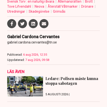
Svensk Torv : en naturlig råvara
Allemansrätten
Brott
Tove Lifvendahl
Neova
Återställ Våtmarker
Drönare
Utredningar
Skadegörelse
Grimsås
Gabriel Cardona Cervantes
gabriel.cardona.cervantes@tn.se
Publicerad:
6 aug 2026, 12:35
Uppdaterad:
7 aug 2026, 09:58
LÄS ÄVEN
Ledare: Polisen måste kunna
stoppa sabotagen
5 AUGUSTI 2026 |