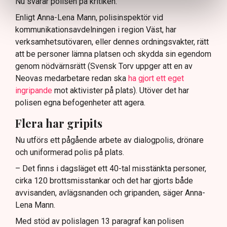
Nu svarar polisen på kritiken.
Enligt Anna-Lena Mann, polisinspektör vid
kommunikationsavdelningen i region Väst, har
verksamhetsutövaren, eller dennes ordningsvakter, rätt
att be personer lämna platsen och skydda sin egendom
genom nödvärnsrätt (Svensk Torv uppger att en av
Neovas medarbetare redan ska
ha gjort ett eget
ingripande
mot aktivister på plats). Utöver det har
polisen egna befogenheter att agera.
Flera har gripits
Nu utförs ett pågående arbete av dialogpolis, drönare
och uniformerad polis på plats.
– Det finns i dagsläget ett 40-tal misstänkta personer,
cirka 120 brottsmisstankar och det har gjorts både
avvisanden, avlägsnanden och gripanden, säger Anna-
Lena Mann.
Med stöd av polislagen 13 paragraf kan polisen