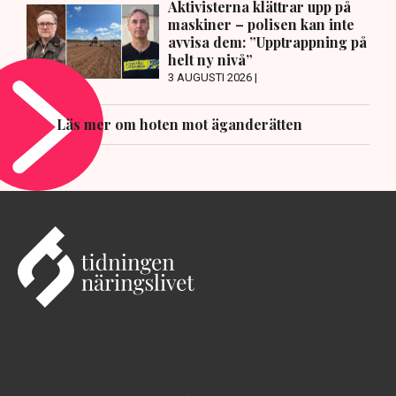
Aktivisterna klättrar upp på
maskiner – polisen kan inte
avvisa dem: ”Upptrappning på
helt ny nivå”
3 AUGUSTI 2026 |
Läs mer om hoten mot äganderätten