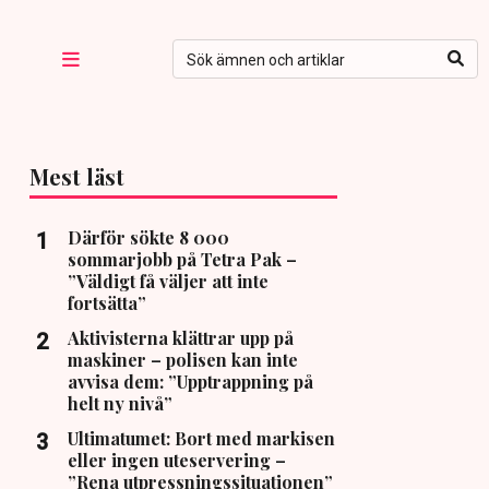
Mest läst
Därför sökte 8 000
sommarjobb på Tetra Pak –
”Väldigt få väljer att inte
fortsätta”
Aktivisterna klättrar upp på
maskiner – polisen kan inte
avvisa dem: ”Upptrappning på
helt ny nivå”
Ultimatumet: Bort med markisen
eller ingen uteservering –
”Rena utpressningssituationen”