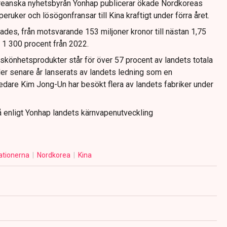
oreanska nyhetsbyrån Yonhap publicerar ökade Nordkoreas
eruker och lösögonfransar till Kina kraftigt under förra året.
ades, från motsvarande 153 miljoner kronor till nästan 1,75
 1 300 procent från 2022.
skönhetsprodukter står för över 57 procent av landets totala
er senare år lanserats av landets ledning som en
edare Kim Jong-Un har besökt flera av landets fabriker under
så enligt Yonhap landets kärnvapenutveckling
ationerna
Nordkorea
Kina