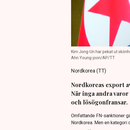
Kim Jong-Un har pekat ut skönhet
Ahn Young-joon/AP/TT
Nordkorea (TT)
Nordkoreas export av
När inga andra varor
och lösögonfransar.
Omfattande FN-sanktioner gäl
Nordkorea. Men en kategori o