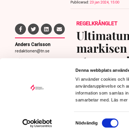
Publicerad:
23 jan 2024, 15:00
REGELKRÅNGLET
Ultimatum
markisen 
Anders Carlsson
redaktionen@tn.se
uteserver
Publicerad:
5 aug 2026, 11:24
Uppdaterad:
6 aug 2026,
utpressni
Denna webbplats använde
10:29
Vi använder cookies och lik
användarupplevelse och an
information som samlas in 
samarbetar med. Läs mer
Samtyckesval
Nödvändig