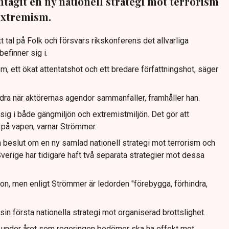
tagit en ny nationell strategi mot terrorism
extremism.
tt tal på Folk och försvars rikskonferens det allvarliga
efinner sig i.
, ett ökat attentatshot och ett bredare författningshot, säger
dra när aktörernas agendor sammanfaller, framhåller han.
 sig i både gängmiljön och extremistmiljön. Det gör att
g på vapen, varnar Strömmer.
 beslut om en ny samlad nationell strategi mot terrorism och
erige har tidigare haft två separata strategier mot dessa
on, men enligt Strömmer är ledorden "förebygga, förhindra,
 sin första nationella strategi mot organiserad brottslighet.
r ut under året som regeringen bedömer ska ha effekt mot