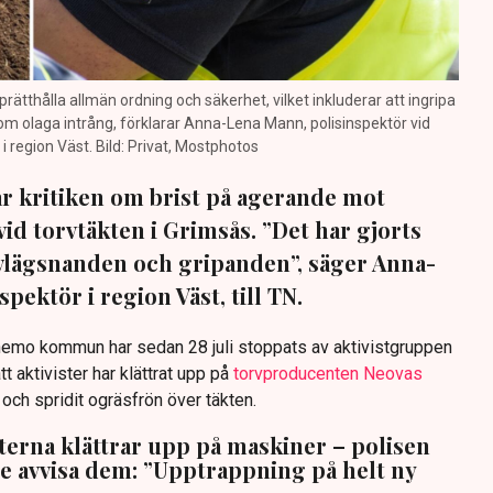
prätthålla allmän ordning och säkerhet, vilket inkluderar att ingripa
m olaga intrång, förklarar Anna-Lena Mann, polisinspektör vid
region Väst. Bild: Privat, Mostphotos
sar kritiken om brist på agerande mot
vid torvtäkten i Grimsås. ”Det har gjorts
avlägsnanden och gripanden”, säger Anna-
pektör i region Väst, till TN.
anemo kommun har sedan 28 juli stoppats av aktivistgruppen
tt aktivister har klättrat upp på
torvproducenten Neovas
n och spridit ogräsfrön över täkten.
sterna klättrar upp på maskiner – polisen
te avvisa dem: ”Upptrappning på helt ny