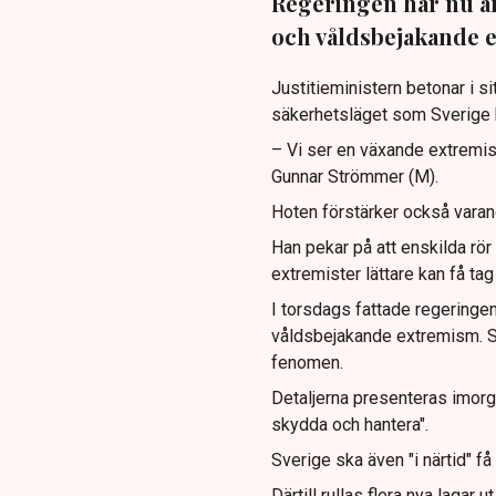
Regeringen har nu an
och våldsbejakande 
Justitieministern betonar i si
säkerhetsläget som Sverige b
– Vi ser en växande extremism
Gunnar Strömmer (M).
Hoten förstärker också varan
Han pekar på att enskilda rör
extremister lättare kan få ta
I torsdags fattade regeringen
våldsbejakande extremism. Sv
fenomen.
Detaljerna presenteras imorg
skydda och hantera".
Sverige ska även "i närtid" få
Därtill rullas flera nya laga