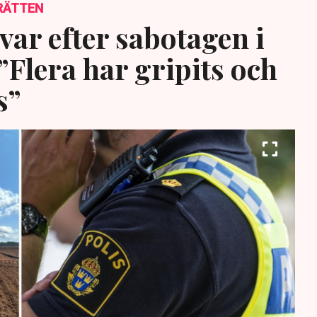
RÄTTEN
var efter sabotagen i
”Flera har gripits och
s”