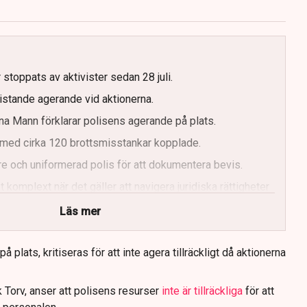
g
 stoppats av aktivister sedan 28 juli.
ristande agerande vid aktionerna.
a Mann förklarar polisens agerande på plats.
med cirka 120 brottsmisstankar kopplade.
e och uniformerad polis för att dokumentera bevis.
 komplext när det gäller att navigera juridiska rättigheter
Läs mer
 plats, kritiseras för att inte agera tillräckligt då aktionerna
 Torv, anser att polisens resurser
inte är tillräckliga
för att