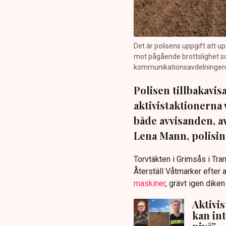
Det är polisens uppgift att up
mot pågående brottslighet so
kommunikationsavdelningen i 
Polisen tillbakavi
aktivistaktionerna 
både avvisanden, 
Lena Mann, polisins
Torvtäkten i Grimsås i Tr
Återställ Våtmarker efter a
maskiner
, grävt igen dike
Aktivi
kan in