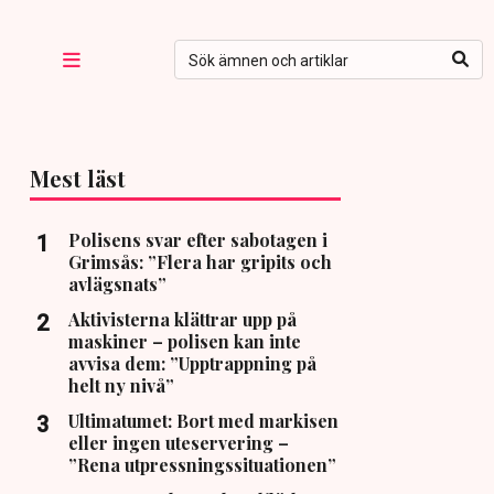
Mest läst
Polisens svar efter sabotagen i
Grimsås: ”Flera har gripits och
avlägsnats”
Aktivisterna klättrar upp på
maskiner – polisen kan inte
avvisa dem: ”Upptrappning på
helt ny nivå”
Ultimatumet: Bort med markisen
eller ingen uteservering –
”Rena utpressningssituationen”