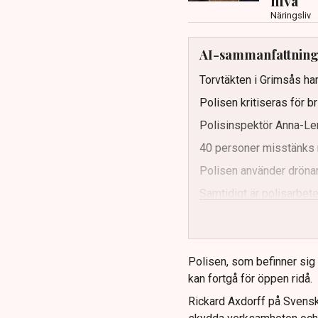
nivå”
Näringsliv
AI-sammanfattnin
Torvtäkten i Grimsås har
Polisen kritiseras för b
Polisinspektör Anna-Len
40 personer misstänks 
Polisen använder drönar
Samtidigt är polisarbetet
och gränser.
Polisen, som befinner sig på
kan fortgå för öppen ridå.
Rickard Axdorff på Svensk