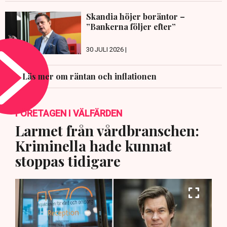
Skandia höjer boräntor –
”Bankerna följer efter”
30 JULI 2026 |
Läs mer om räntan och inflationen
FÖRETAGEN I VÄLFÄRDEN
Larmet från vårdbranschen:
Kriminella hade kunnat
stoppas tidigare