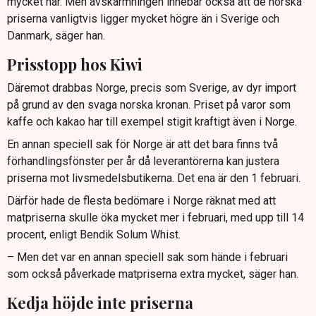
mycket här. Men avskärmningen innebär också att de norska
priserna vanligtvis ligger mycket högre än i Sverige och
Danmark, säger han.
Prisstopp hos Kiwi
Däremot drabbas Norge, precis som Sverige, av dyr import
på grund av den svaga norska kronan. Priset på varor som
kaffe och kakao har till exempel stigit kraftigt även i Norge.
En annan speciell sak för Norge är att det bara finns två
förhandlingsfönster per år då leverantörerna kan justera
priserna mot livsmedelsbutikerna. Det ena är den 1 februari.
Därför hade de flesta bedömare i Norge räknat med att
matpriserna skulle öka mycket mer i februari, med upp till 14
procent, enligt Bendik Solum Whist.
– Men det var en annan speciell sak som hände i februari
som också påverkade matpriserna extra mycket, säger han.
Kedja höjde inte priserna