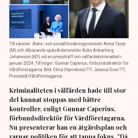
Till vänster: Äldre- och socialförsäkringsminister Anna Tenje
(M) och dåvarande sjukvårdsminister Acko Ankarberg
Johansson (KD) vid en pressträff om välfärdskriminalitet i
januari 2024. Till höger: Gunnar Caperius, förbundsdirektör för
Vårdföretagarna. Bild: Stina Stjernkvist/TT, Jessica Gow/TT,
Pressbild/Vårdföretagarna
Kriminaliteten i välfärden hade till stor
del kunnat stoppas med bättre
kontroller, enligt Gunnar Caperius,
förbundsdirektör för Vårdföretagarna.
Nu presenterar han en åtgärdsplan och
varnar politiken för att tappa fokus. ”Då