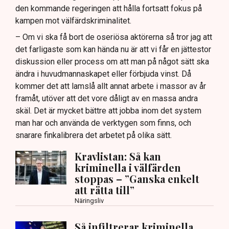
den kommande regeringen att hålla fortsatt fokus på
kampen mot välfärdskriminalitet.
– Om vi ska få bort de oseriösa aktörerna så tror jag att
det farligaste som kan hända nu är att vi får en jättestor
diskussion eller process om att man på något sätt ska
ändra i huvudmannaskapet eller förbjuda vinst. Då
kommer det att lamslå allt annat arbete i massor av år
framåt, utöver att det vore dåligt av en massa andra
skäl. Det är mycket bättre att jobba inom det system
man har och använda de verktygen som finns, och
snarare finkalibrera det arbetet på olika sätt.
Kravlistan: Så kan
kriminella i välfärden
stoppas – ”Ganska enkelt
att rätta till”
Näringsliv
Så infiltrerar kriminella