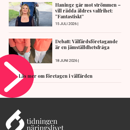
Haninge går mot strömmen –
vill rädda äldres valfrihet:
”Fantastiskt”
15 JULI 2026 |
Debatt: Välfärdsföretagande
är en jämställdhetsfråga
18 JUNI 2026 |
Läs mer om företagen i välfärden