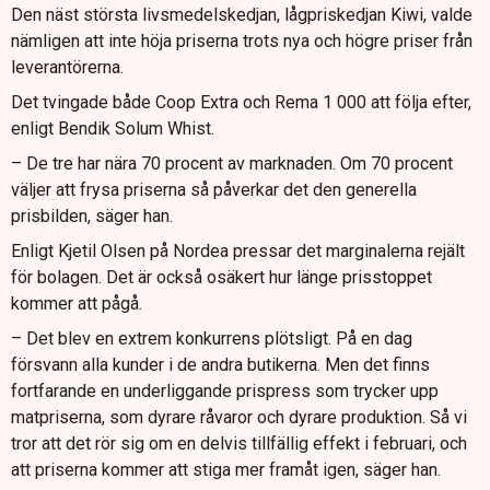
Den näst största livsmedelskedjan, lågpriskedjan Kiwi, valde
nämligen att inte höja priserna trots nya och högre priser från
leverantörerna.
Det tvingade både Coop Extra och Rema 1 000 att följa efter,
enligt Bendik Solum Whist.
– De tre har nära 70 procent av marknaden. Om 70 procent
väljer att frysa priserna så påverkar det den generella
prisbilden, säger han.
Enligt Kjetil Olsen på Nordea pressar det marginalerna rejält
för bolagen. Det är också osäkert hur länge prisstoppet
kommer att pågå.
– Det blev en extrem konkurrens plötsligt. På en dag
försvann alla kunder i de andra butikerna. Men det finns
fortfarande en underliggande prispress som trycker upp
matpriserna, som dyrare råvaror och dyrare produktion. Så vi
tror att det rör sig om en delvis tillfällig effekt i februari, och
att priserna kommer att stiga mer framåt igen, säger han.