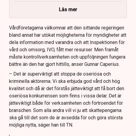
Vårdföretagarna vill se skärpta
Läs mer
bakgrundskontroller och mer fysisk tillsyn.
Stockholms stad ses som ett gott exempel när det
Vårdföretagarna välkomnar att den sittande regeringen
kommer till effektiv kontroll av vårdinrättningar.
bland annat har utökat möjligheterna för myndigheter att
dela information med varandra och att Inspektionen för
Framtida lagstiftning bör möjliggöra kontinuerlig
vård och omsorg, IVO, fått mer resurser. Men framåt
kontroll av anställda inom vården, anser
måste kontrollverksamheten och uppföljningen fungera
Vårdföretagarna.
bättre än den har gjort hittills, anser Gunnar Caperius.
– Det är superviktigt att stoppa de oseriösa och
kriminella aktörerna. Vi ska erbjuda god vård och hög
kvalitet och då är det förstås jätteviktigt att få bort den
oseriösa konkurrensen som finns i vissa delar. Det är
jätteviktigt både för verksamheten och förtroendet för
branschen. Som alla andra vill vi ju att skattepengarna
ska gå till det som de är avsedda för och göra största
möjliga nytta, säger han till TN.