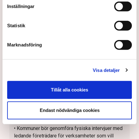
Inställningar
för de som arbetar inom heldygnsinsatser för barn
och unga, liknande den modell som idag gäller för
ordningsvakter
Statistik
• Låt Polisen granska och ackreditera personer
som vill bedriva HVB-verksamhet eller andra
Marknadsföring
heldygnsinsatser, som konsulentstödda
familjehem, för barn och unga
• Uppdra till IVO att regelbundet genomföra
Visa detaljer
riskbaserad fysisk tillsyn i alla tillståndspliktiga
verksamheter
• IVO bör som en del av lämplighetsbedömningen i
Tillåt alla cookies
tillståndsprocessen samt ägar- och
ledningsprövningar genomföra djupintervjuer innan
Endast nödvändiga cookies
beslut fattas, inte enbart förlita sig på ”papper i
ordning”
• Kommuner bör genomföra fysiska intervjuer med
ledande företrädare för verksamheter som vill