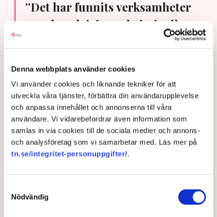
”Det har funnits verksamheter
som har drivits av kriminella
som man hade kunnat stoppa
om man hade kollat på rätt
Denna webbplats använder cookies
sätt.”
Vi använder cookies och liknande tekniker för att
utveckla våra tjänster, förbättra din användarupplevelse
För att öka tempot i arbetet har Vårdföretagarna skickat
och anpassa innehållet och annonserna till våra
ut en skrivelse till samtliga partier i socialutskottet och
användare. Vi vidarebefordrar även information som
justitieutskottet. I skrivelsen påminner organisationen
samlas in via cookies till de sociala medier och annons-
om ett antal förslag som lagts fram tidigare, men som
och analysföretag som vi samarbetar med. Läs mer på
av olika anledningar fortfarande inte har resulterat i
tn.se/integritet-personuppgifter/
.
konkreta lagförslag.
Vårdföretagarnas förslag på
Samtyckesval
åtgärder mot välfärdskriminalitet
Nödvändig
• Låt Polisen kontrollera och utfärda förordnande