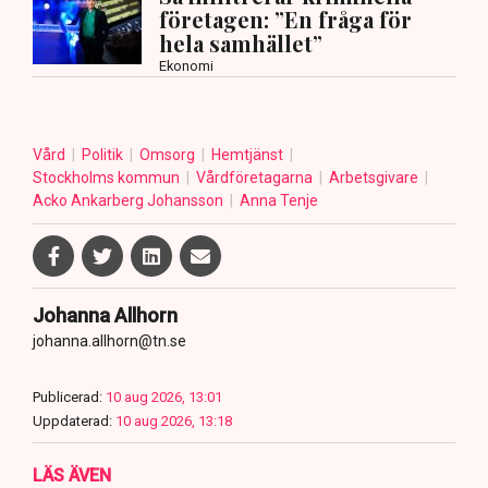
företagen: ”En fråga för
hela samhället”
Ekonomi
Vård
Politik
Omsorg
Hemtjänst
Stockholms kommun
Vårdföretagarna
Arbetsgivare
Acko Ankarberg Johansson
Anna Tenje
Johanna Allhorn
johanna.allhorn@tn.se
Publicerad:
10 aug 2026, 13:01
Uppdaterad:
10 aug 2026, 13:18
LÄS ÄVEN