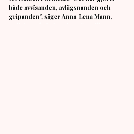
både avvisanden, avlägsnanden och
gripanden”, säger Anna-Lena Mann,
polisinspektör i region Väst, till TN.
Torvtäkten i Grimsås i Tranemo kommun har sedan 28
juli stoppats av aktivistgruppen Återställ Våtmarker
efter att aktivister har klättrat upp på
torvproducenten
Neovas maskiner
, grävt igen diken och spridit
ogräsfrön över täkten.
Aktivisterna klättrar upp på
maskiner – polisen kan inte
avvisa dem: ”Upptrappning
på helt ny nivå”
Näringsliv
AI-sammanfattning
Torvtäkten i Grimsås har stoppats av aktivister