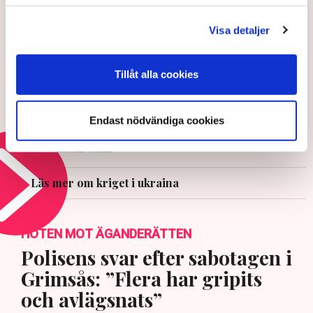
EU förlänger nuvarande pristaket
på rysk olja
Visa detaljer
16 JULI 2026 |
Tillåt alla cookies
Sverige skänker flygledartorn till
Ukraina
Endast nödvändiga cookies
25 JUNI 2026 |
Läs mer om kriget i ukraina
HOTEN MOT ÄGANDERÄTTEN
Polisens svar efter sabotagen i
Grimsås: ”Flera har gripits
och avlägsnats”