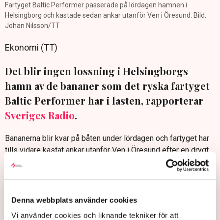
Fartyget Baltic Performer passerade på lördagen hamnen i
Helsingborg och kastade sedan ankar utanför Ven i Öresund. Bild:
Johan Nilsson/TT
Ekonomi (TT)
Det blir ingen lossning i Helsingborgs
hamn av de bananer som det ryska fartyget
Baltic Performer har i lasten, rapporterar
Sveriges Radio
.
Bananerna blir kvar på båten under lördagen och fartyget har
tills vidare kastat ankar utanför Ven i Öresund efter en drygt
18 dagar lång färd från Ecuador.
Det finns inte tillräckligt med personal i hamnen under helgen
som kan lossa lasten, eftersom Hamnarbetarförbundet har
Denna webbplats använder cookies
försatt ryska fartyg i blockad. Tanken var att personal
ansluten till Transportarbetarförbundet skulle utföra arbetet.
Vi använder cookies och liknande tekniker för att