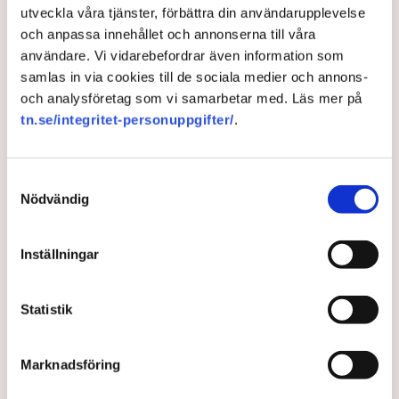
utveckla våra tjänster, förbättra din användarupplevelse
Transport har också varslat om blockad mot ryska fartyg, men
och anpassa innehållet och annonserna till våra
den träder inte i kraft förrän om en månad. Därför var planen
användare. Vi vidarebefordrar även information som
att Transportanslutna skulle sköta jobbet med det ryska
samlas in via cookies till de sociala medier och annons-
fartyget.
och analysföretag som vi samarbetar med. Läs mer på
Men nu hänvisas alltså till personalbrist och bananerna blir
tn.se/integritet-personuppgifter/
.
kvar ombord.
Samtyckesval
Nödvändig
Sveriges Radio
Personalbrist
Transport
Helsingborg
Ecuador
Inställningar
TT
Statistik
Publicerad:
3 apr 2022, 20:00
Marknadsföring
LÄS ÄVEN