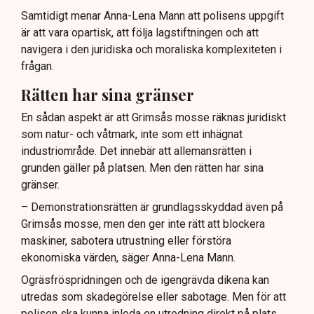
Samtidigt menar Anna-Lena Mann att polisens uppgift
är att vara opartisk, att följa lagstiftningen och att
navigera i den juridiska och moraliska komplexiteten i
frågan.
Rätten har sina gränser
En sådan aspekt är att Grimsås mosse räknas juridiskt
som natur- och våtmark, inte som ett inhägnat
industriområde. Det innebär att allemansrätten i
grunden gäller på platsen. Men den rätten har sina
gränser.
– Demonstrationsrätten är grundlagsskyddad även på
Grimsås mosse, men den ger inte rätt att blockera
maskiner, sabotera utrustning eller förstöra
ekonomiska värden, säger Anna-Lena Mann.
Ogräsfröspridningen och de igengrävda dikena kan
utredas som skadegörelse eller sabotage. Men för att
polisen ska kunna inleda en utredning direkt på plats