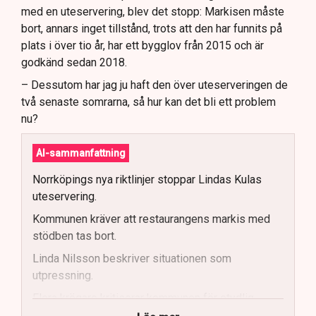
med en uteservering, blev det stopp: Markisen måste
bort, annars inget tillstånd, trots att den har funnits på
plats i över tio år, har ett bygglov från 2015 och är
godkänd sedan 2018.
– Dessutom har jag ju haft den över uteserveringen de
två senaste somrarna, så hur kan det bli ett problem
nu?
AI-sammanfattning
Norrköpings nya riktlinjer stoppar Lindas Kulas
uteservering.
Kommunen kräver att restaurangens markis med
stödben tas bort.
Linda Nilsson beskriver situationen som
utpressning.
Flera krögare kritiserar kommunen för otydlig
kommunikation.