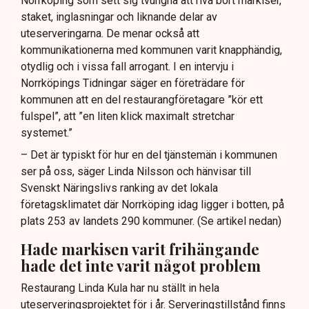
Norrköping som sett sig tvungna att riva bort markiser,
staket, inglasningar och liknande delar av
uteserveringarna. De menar också att
kommunikationerna med kommunen varit knapphändig,
otydlig och i vissa fall arrogant. I en intervju i
Norrköpings Tidningar säger en företrädare för
kommunen att en del restaurangföretagare ”kör ett
fulspel”, att ”en liten klick maximalt stretchar
systemet.”
– Det är typiskt för hur en del tjänstemän i kommunen
ser på oss, säger Linda Nilsson och hänvisar till
Svenskt Näringslivs ranking av det lokala
företagsklimatet där Norrköping idag ligger i botten, på
plats 253 av landets 290 kommuner. (Se artikel nedan)
Hade markisen varit frihängande
hade det inte varit något problem
Restaurang Linda Kula har nu ställt in hela
uteserveringsprojektet för i år. Serveringstillstånd finns