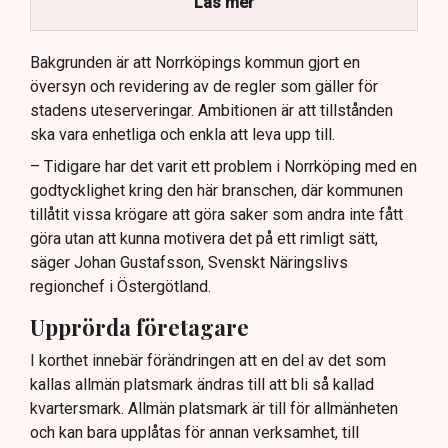
Läs mer
Kommunen vill skapa enhetliga regler för
uteserveringar.
Bakgrunden är att Norrköpings kommun gjort en
översyn och revidering av de regler som gäller för
Lindas Kula ställer in uteserveringen för
stadens uteserveringar. Ambitionen är att tillstånden
sommaren.
ska vara enhetliga och enkla att leva upp till.
– Tidigare har det varit ett problem i Norrköping med en
godtycklighet kring den här branschen, där kommunen
tillåtit vissa krögare att göra saker som andra inte fått
göra utan att kunna motivera det på ett rimligt sätt,
säger Johan Gustafsson, Svenskt Näringslivs
regionchef i Östergötland.
Upprörda företagare
I korthet innebär förändringen att en del av det som
kallas allmän platsmark ändras till att bli så kallad
kvartersmark. Allmän platsmark är till för allmänheten
och kan bara upplåtas för annan verksamhet, till