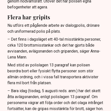
genom nödvärnsrätt. Utöver det har polisen egna
befogenheter att agera.
Flera har gripits
Nu utförs ett pågående arbete av dialogpolis, drönare
och uniformerad polis på plats.
– Det finns i dagsläget ett 40-tal misstänkta personer,
cirka 120 brottsmisstankar och det har gjorts både
avvisanden, avlägsnanden och gripanden, säger Anna-
Lena Mann.
Med stöd av polislagen 13 paragraf kan polisen
beordra bort eller fysiskt flytta personer som stör
allmän ordning, och i vissa fall transportera aktivister
flera mil bort från platsen.
– Bara idag (tisdag, 5 augusti reds. anm.) har det skett
åtta avlägsnanden, enligt polislagen 13 paragraf. Om
personerna vägrar att följa order och det olaga intrånget
fortsätter, kan de gripas misstänkta för brott, säger hon.