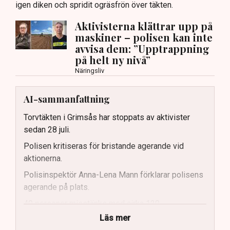
igen diken och spridit ogräsfrön över täkten.
Aktivisterna klättrar upp på
maskiner – polisen kan inte
avvisa dem: ”Upptrappning
på helt ny nivå”
Näringsliv
AI-sammanfattning
Torvtäkten i Grimsås har stoppats av aktivister
sedan 28 juli.
Polisen kritiseras för bristande agerande vid
aktionerna.
Polisinspektör Anna-Lena Mann förklarar polisens
agerande på plats.
40 personer misstänks med cirka 120
brottsmisstankar kopplade.
Läs mer