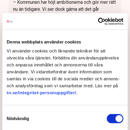
– Kommunen har höjt ambitionerna och gör mer rätt
nu än tidigare. Vi ser dock gärna att det går
snabbare, att vi det blir fler tydliga resultat. Det tar
tid att återvinna företagens förtroende.
Denna webbplats använder cookies
Vi använder cookies och liknande tekniker för att
Uteserveringar
Restauranger
Norrköpings kommun
utveckla våra tjänster, förbättra din användarupplevelse
Svenskt Näringsliv
TN original
Kristdemokraterna
och anpassa innehållet och annonserna till våra
Norrköping
användare. Vi vidarebefordrar även information som
samlas in via cookies till de sociala medier och annons-
och analysföretag som vi samarbetar med. Läs mer på
tn.se/integritet-personuppgifter/
.
Anders Carlsson
redaktionen@tn.se
Samtyckesval
Nödvändig
Publicerad:
5 aug 2026, 11:24
Uppdaterad:
6 aug 2026, 10:29