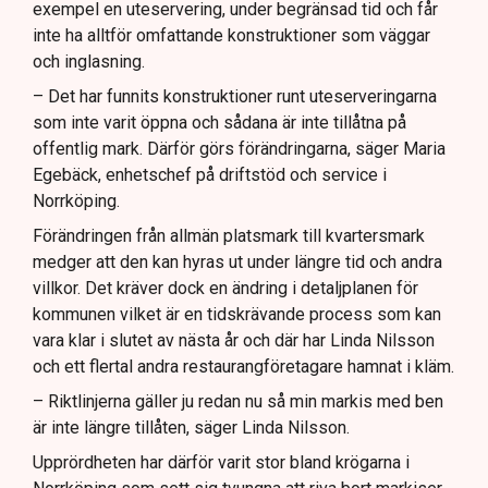
exempel en uteservering, under begränsad tid och får
inte ha alltför omfattande konstruktioner som väggar
och inglasning.
– Det har funnits konstruktioner runt uteserveringarna
som inte varit öppna och sådana är inte tillåtna på
offentlig mark. Därför görs förändringarna, säger Maria
Egebäck, enhetschef på driftstöd och service i
Norrköping.
Förändringen från allmän platsmark till kvartersmark
medger att den kan hyras ut under längre tid och andra
villkor. Det kräver dock en ändring i detaljplanen för
kommunen vilket är en tidskrävande process som kan
vara klar i slutet av nästa år och där har Linda Nilsson
och ett flertal andra restaurangföretagare hamnat i kläm.
– Riktlinjerna gäller ju redan nu så min markis med ben
är inte längre tillåten, säger Linda Nilsson.
Upprördheten har därför varit stor bland krögarna i