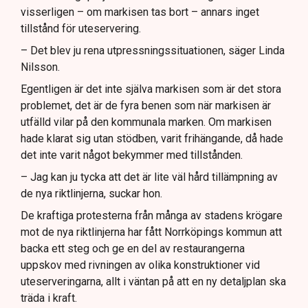
visserligen – om markisen tas bort – annars inget
tillstånd för uteservering.
– Det blev ju rena utpressningssituationen, säger Linda
Nilsson.
Egentligen är det inte själva markisen som är det stora
problemet, det är de fyra benen som när markisen är
utfälld vilar på den kommunala marken. Om markisen
hade klarat sig utan stödben, varit frihängande, då hade
det inte varit något bekymmer med tillstånden.
– Jag kan ju tycka att det är lite väl hård tillämpning av
de nya riktlinjerna, suckar hon.
De kraftiga protesterna från många av stadens krögare
mot de nya riktlinjerna har fått Norrköpings kommun att
backa ett steg och ge en del av restaurangerna
uppskov med rivningen av olika konstruktioner vid
uteserveringarna, allt i väntan på att en ny detaljplan ska
träda i kraft.