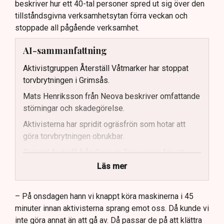
beskriver hur ett 40-tal personer spred ut sig över den
tillståndsgivna verksamhetsytan förra veckan och
stoppade all pågående verksamhet.
AI-sammanfattning
Aktivistgruppen Återställ Våtmarker har stoppat
torvbrytningen i Grimsås.
Mats Henriksson från Neova beskriver omfattande
störningar och skadegörelse.
Aktivisterna har spridit ogräsfrön som hotar att
göra torvbrytningen obrukbar.
Rickard Axdorff från Svensk Torv varnar för ett
stort ekonomiskt sabotage.
Läs mer
Dialogpolisen på plats står maktlös inför
aktivisternas handlingar.
– På onsdagen hann vi knappt köra maskinerna i 45
minuter innan aktivisterna sprang emot oss. Då kunde vi
Frågor kvarstår om finansiering av illegal aktivism.
inte göra annat än att gå av. Då passar de på att klättra