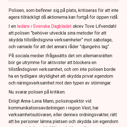
Polisen använder drönare och uniformerad polis
för att dokumentera bevis.
Polisen, som befinner sig på plats, kritiseras för att inte
agera tillräckligt då aktionerna kan fortgå för öppen ridå.
Samtidigt är polisarbetet komplext när det gäller
att navigera juridiska rättigheter och gränser.
I en
ledare i Svenska Dagbladet
skrev Tove Lifvendahl
att polisen ”behöver utveckla sina metoder för att
skydda tillståndsgivna verksamheter” mot sabotage,
och varnade för att det annars råder ”djungelns lag”.
På sociala medier ifrågasätts det om allemansrätten
bör ge utrymme för aktivister att blockera en
tillståndsgiven verksamhet, och om inte polisen borde
ha en tydligare skyldighet att skydda privat egendom
och näringsverksamhet mot den typen av störningar.
Nu svarar polisen på kritiken.
Enligt Anna-Lena Mann, polisinspektör vid
kommunikationsavdelningen i region Väst, har
verksamhetsutövaren, eller dennes ordningsvakter, rätt
att be personer lämna platsen och skydda sin egendom