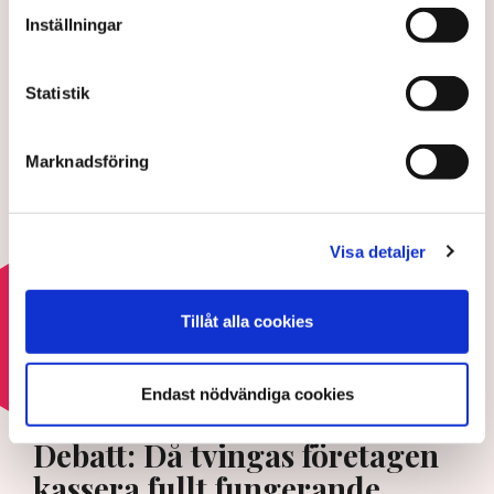
Inställningar
LÄS ÄVEN
Debatt: Då tvingas företagen
kassera fullt fungerande
Statistik
varor
28 JULI 2026 |
Marknadsföring
Professorn: Försiktighet,
följsamhet och feghet präglar
myndigheter
Visa detaljer
22 JULI 2026 |
Tillåt alla cookies
Läs mer om regelkrånglet
Endast nödvändiga cookies
REGELKRÅNGLET
Debatt: Då tvingas företagen
kassera fullt fungerande