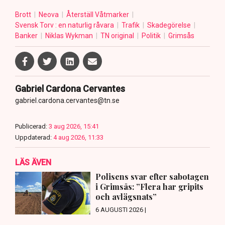
Brott
Neova
Återställ Våtmarker
Svensk Torv : en naturlig råvara
Trafik
Skadegörelse
Banker
Niklas Wykman
TN original
Politik
Grimsås
Gabriel Cardona Cervantes
gabriel.cardona.cervantes@tn.se
Publicerad:
3 aug 2026, 15:41
Uppdaterad:
4 aug 2026, 11:33
LÄS ÄVEN
Polisens svar efter sabotagen
i Grimsås: ”Flera har gripits
och avlägsnats”
6 AUGUSTI 2026 |