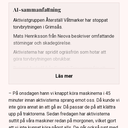
AI-sammanfattning
Aktivistgruppen Återställ Våtmarker har stoppat
torvbrytningen i Grimsås.
Mats Henriksson från Neova beskriver omfattande
störningar och skadegörelse.
Aktivisterna har spridit ogräsfrön som hotar att
göra torvbrytningen obrukbar.
Rickard Axdorff från Svensk Torv varnar för ett
stort ekonomiskt sabotage.
Läs mer
Dialogpolisen på plats står maktlös inför
aktivisternas handlingar.
– På onsdagen hann vi knappt köra maskinerna i 45
minuter innan aktivisterna sprang emot oss. Då kunde vi
Frågor kvarstår om finansiering av illegal aktivism.
inte göra annat än att gå av. Då passar de på att klättra
upp på traktorerna. Sedan fredagen har aktivisterna
suttit på våra maskiner redan på morgonen, vilket gjort
att vi inte kunnat köra något alls. De går också runt med