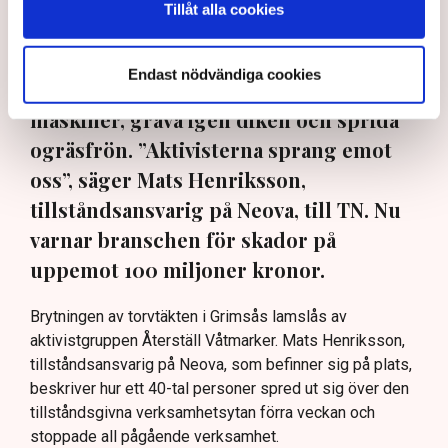
Tillåt alla cookies
Aktivister har åter lamslagit
torvbrytningen i Grimsås – den här
Endast nödvändiga cookies
gången genom att klättra upp på
maskiner, gräva igen diken och sprida
ogräsfrön. ”Aktivisterna sprang emot
oss”, säger Mats Henriksson,
tillståndsansvarig på Neova, till TN. Nu
varnar branschen för skador på
uppemot 100 miljoner kronor.
Brytningen av torvtäkten i Grimsås lamslås av
aktivistgruppen Återställ Våtmarker. Mats Henriksson,
tillståndsansvarig på Neova, som befinner sig på plats,
beskriver hur ett 40-tal personer spred ut sig över den
tillståndsgivna verksamhetsytan förra veckan och
stoppade all pågående verksamhet.