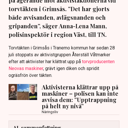
på agerande mot aktivistaktionerna vid
torvtäkten i Grimsås. ”Det har gjorts
både avvisanden, avlägsnanden och
gripanden”, säger Anna-Lena Mann,
polisinspektör i region Väst, till TN.
Torvtäkten i Grimsås i Tranemo kommun har sedan 28
juli stoppats av aktivistgruppen Återställ Våtmarker
efter att aktivister har klättrat upp på
torvproducenten
Neovas maskiner
, grävt igen diken och spridit
ogräsfrön över täkten.
Aktivisterna klättrar upp på
maskiner – polisen kan inte
avvisa dem: ”Upptrappning
på helt ny nivå”
Näringsliv
AI-sammanfattning