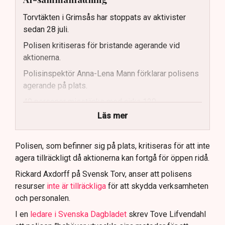
Torvtäkten i Grimsås har stoppats av aktivister
sedan 28 juli.
Polisen kritiseras för bristande agerande vid
aktionerna.
Polisinspektör Anna-Lena Mann förklarar polisens
agerande på plats.
40 personer misstänks med cirka 120
brottsmisstankar kopplade.
Läs mer
Polisen använder drönare och uniformerad polis
för att dokumentera bevis.
Polisen, som befinner sig på plats, kritiseras för att inte
agera tillräckligt då aktionerna kan fortgå för öppen ridå.
Samtidigt är polisarbetet komplext när det gäller
att navigera juridiska rättigheter och gränser.
Rickard Axdorff på Svensk Torv, anser att polisens
resurser
inte är tillräckliga
för att skydda verksamheten
och personalen.
I en
ledare i Svenska Dagbladet
skrev Tove Lifvendahl