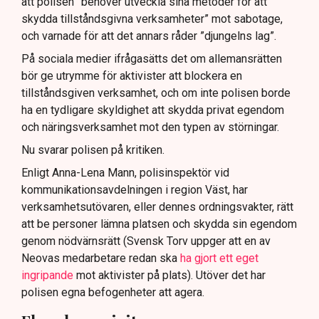
att polisen ”behöver utveckla sina metoder för att
skydda tillståndsgivna verksamheter” mot sabotage,
och varnade för att det annars råder ”djungelns lag”.
På sociala medier ifrågasätts det om allemansrätten
bör ge utrymme för aktivister att blockera en
tillståndsgiven verksamhet, och om inte polisen borde
ha en tydligare skyldighet att skydda privat egendom
och näringsverksamhet mot den typen av störningar.
Nu svarar polisen på kritiken.
Enligt Anna-Lena Mann, polisinspektör vid
kommunikationsavdelningen i region Väst, har
verksamhetsutövaren, eller dennes ordningsvakter, rätt
att be personer lämna platsen och skydda sin egendom
genom nödvärnsrätt (Svensk Torv uppger att en av
Neovas medarbetare redan ska
ha gjort ett eget
ingripande
mot aktivister på plats). Utöver det har
polisen egna befogenheter att agera.