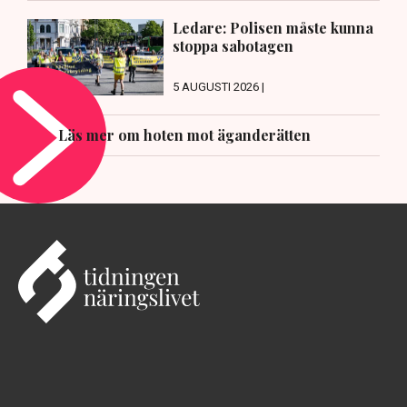
Ledare: Polisen måste kunna
stoppa sabotagen
5 AUGUSTI 2026 |
Läs mer om hoten mot äganderätten