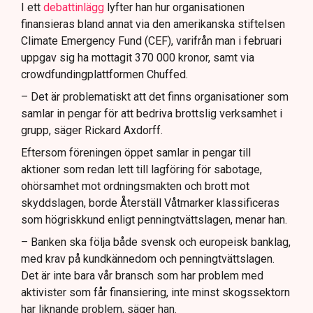
I ett
debattinlägg
lyfter han hur organisationen
finansieras bland annat via den amerikanska stiftelsen
Climate Emergency Fund (CEF), varifrån man i februari
uppgav sig ha mottagit 370 000 kronor, samt via
crowdfundingplattformen Chuffed.
– Det är problematiskt att det finns organisationer som
samlar in pengar för att bedriva brottslig verksamhet i
grupp, säger Rickard Axdorff.
Eftersom föreningen öppet samlar in pengar till
aktioner som redan lett till lagföring för sabotage,
ohörsamhet mot ordningsmakten och brott mot
skyddslagen, borde Återställ Våtmarker klassificeras
som högriskkund enligt penningtvättslagen, menar han.
– Banken ska följa både svensk och europeisk banklag,
med krav på kundkännedom och penningtvättslagen.
Det är inte bara vår bransch som har problem med
aktivister som får finansiering, inte minst skogssektorn
har liknande problem, säger han.