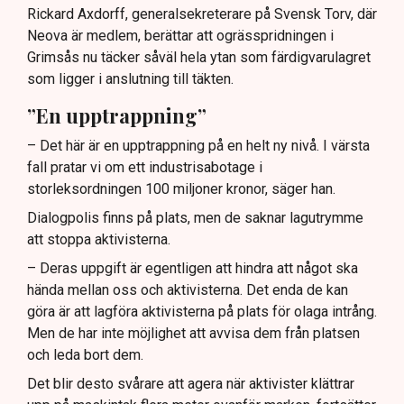
Rickard Axdorff, generalsekreterare på Svensk Torv, där
Neova är medlem, berättar att ogrässpridningen i
Grimsås nu täcker såväl hela ytan som färdigvarulagret
som ligger i anslutning till täkten.
”En upptrappning”
– Det här är en upptrappning på en helt ny nivå. I värsta
fall pratar vi om ett industrisabotage i
storleksordningen 100 miljoner kronor, säger han.
Dialogpolis finns på plats, men de saknar lagutrymme
att stoppa aktivisterna.
– Deras uppgift är egentligen att hindra att något ska
hända mellan oss och aktivisterna. Det enda de kan
göra är att lagföra aktivisterna på plats för olaga intrång.
Men de har inte möjlighet att avvisa dem från platsen
och leda bort dem.
Det blir desto svårare att agera när aktivister klättrar