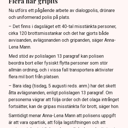
Flera har gripits
Nu utförs ett pågående arbete av dialogpolis, drönare
och uniformerad polis på plats.
– Det finns i dagsläget ett 40-tal misstänkta personer,
cirka 120 brottsmisstankar och det har gjorts både
avvisanden, avlägsnanden och gripanden, säger Anna-
Lena Mann.
Med stöd av polislagen 13 paragraf kan polisen
beordra bort eller fysiskt flytta personer som stör
allmän ordning, och i vissa fall transportera aktivister
flera mil bort från platsen.
– Bara idag (tisdag, 5 augusti reds. anm.) har det skett
åtta avlägsnanden, enligt polislagen 13 paragraf. Om
personerna vägrar att följa order och det olaga intrånget
fortsätter, kan de gripas misstänkta för brott, säger hon.
Samtidigt menar Anna-Lena Mann att polisens uppgift
är att vara opartisk, att följa lagstiftningen och att