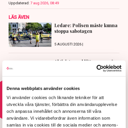
Uppdaterad:
7 aug 2026, 08:49
LÄS ÄVEN
Ledare: Polisen måste kunna
stoppa sabotagen
5 AUGUSTI 2026 |
Aktivisterna klättrar upp på
maskiner – polisen kan inte
avvisa dem: ”Upptrappning på
helt ny nivå”
3 AUGUSTI 2026 |
Denna webbplats använder cookies
Vi använder cookies och liknande tekniker för att
Läs mer om hoten mot äganderätten
utveckla våra tjänster, förbättra din användarupplevelse
och anpassa innehållet och annonserna till våra
användare. Vi vidarebefordrar även information som
HOTEN MOT ÄGANDERÄTTEN
samlas in via cookies till de sociala medier och annons-