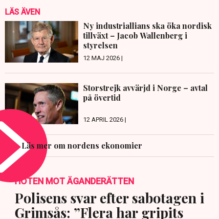
LÄS ÄVEN
Ny industriallians ska öka nordisk
tillväxt – Jacob Wallenberg i
styrelsen
12 MAJ 2026 |
Storstrejk avvärjd i Norge – avtal
på övertid
12 APRIL 2026 |
Läs mer om nordens ekonomier
HOTEN MOT ÄGANDERÄTTEN
Polisens svar efter sabotagen i
Grimsås: ”Flera har gripits