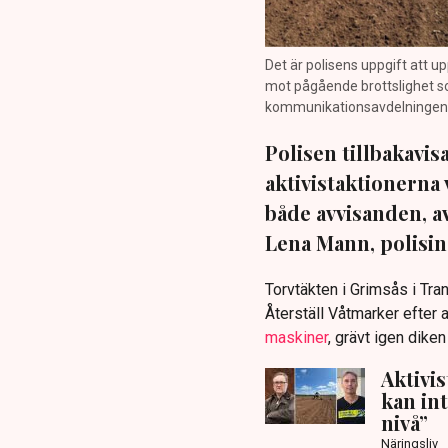
Det är polisens uppgift att up
mot pågående brottslighet so
kommunikationsavdelningen i 
Polisen tillbakavi
aktivistaktionerna 
både avvisanden, 
Lena Mann, polisins
Torvtäkten i Grimsås i Tr
Återställ Våtmarker efter a
maskiner
, grävt igen dike
Aktivi
kan in
nivå”
Näringsliv