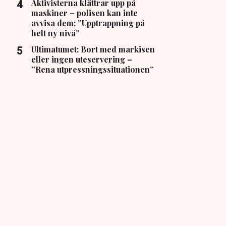
Aktivisterna klättrar upp på
maskiner – polisen kan inte
avvisa dem: ”Upptrappning på
helt ny nivå”
Ultimatumet: Bort med markisen
eller ingen uteservering –
”Rena utpressningssituationen”