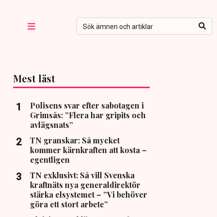
Mest läst
Polisens svar efter sabotagen i
Grimsås: ”Flera har gripits och
avlägsnats”
TN granskar: Så mycket
kommer kärnkraften att kosta –
egentligen
TN exklusivt: Så vill Svenska
kraftnäts nya generaldirektör
stärka elsystemet – ”Vi behöver
göra ett stort arbete”