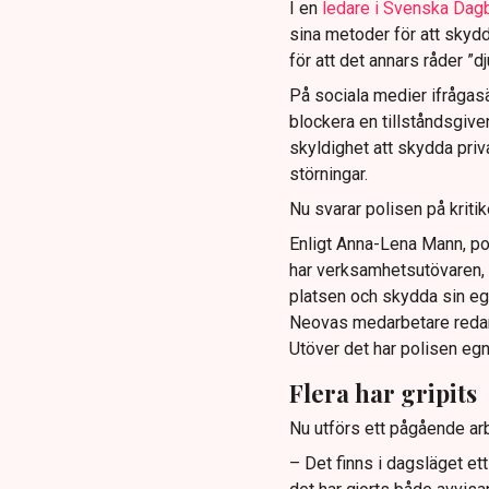
I en
ledare i Svenska Dag
sina metoder för att skyd
för att det annars råder ”d
På sociala medier ifrågasä
blockera en tillståndsgive
skyldighet att skydda pr
störningar.
Nu svarar polisen på kritik
Enligt Anna-Lena Mann, po
har verksamhetsutövaren, 
platsen och skydda sin e
Neovas medarbetare reda
Utöver det har polisen eg
Flera har gripits
Nu utförs ett pågående arb
– Det finns i dagsläget et