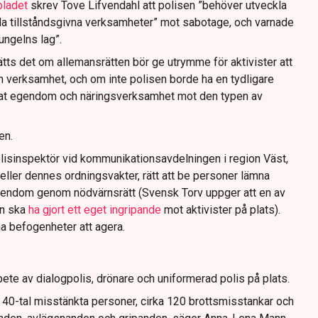
bladet
skrev Tove Lifvendahl att polisen ”behöver utveckla
da tillståndsgivna verksamheter” mot sabotage, och varnade
jungelns lag”.
tts det om allemansrätten bör ge utrymme för aktivister att
n verksamhet, och om inte polisen borde ha en tydligare
ivat egendom och näringsverksamhet mot den typen av
en.
lisinspektör vid kommunikationsavdelningen i region Väst,
eller dennes ordningsvakter, rätt att be personer lämna
gendom genom nödvärnsrätt (Svensk Torv uppger att en av
n ska
ha gjort ett eget ingripande
mot aktivister på plats).
na befogenheter att agera.
ete av dialogpolis, drönare och uniformerad polis på plats.
t 40-tal misstänkta personer, cirka 120 brottsmisstankar och