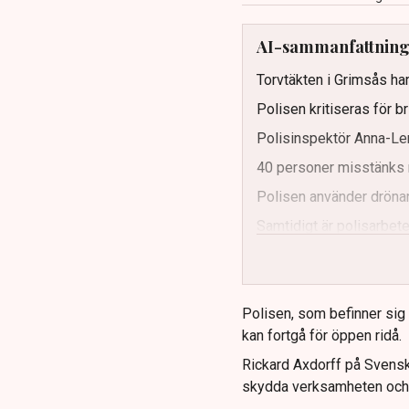
AI-sammanfattnin
Torvtäkten i Grimsås har
Polisen kritiseras för b
Polisinspektör Anna-Len
40 personer misstänks 
Polisen använder drönar
Samtidigt är polisarbetet
och gränser.
Polisen, som befinner sig på
kan fortgå för öppen ridå.
Rickard Axdorff på Svensk
skydda verksamheten och