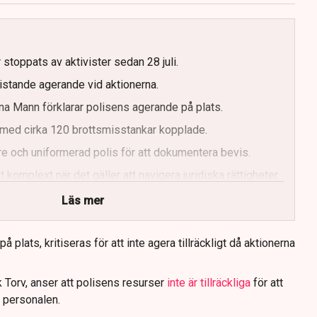
g
 stoppats av aktivister sedan 28 juli.
ristande agerande vid aktionerna.
a Mann förklarar polisens agerande på plats.
med cirka 120 brottsmisstankar kopplade.
e och uniformerad polis för att dokumentera bevis.
 komplext när det gäller att navigera juridiska rättigheter
Läs mer
 plats, kritiseras för att inte agera tillräckligt då aktionerna
 Torv, anser att polisens resurser
inte är tillräckliga
för att
 personalen.