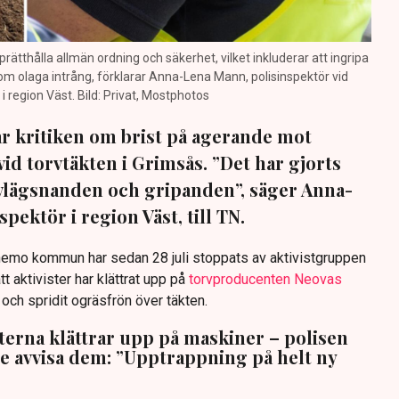
prätthålla allmän ordning och säkerhet, vilket inkluderar att ingripa
m olaga intrång, förklarar Anna-Lena Mann, polisinspektör vid
region Väst. Bild: Privat, Mostphotos
sar kritiken om brist på agerande mot
vid torvtäkten i Grimsås. ”Det har gjorts
avlägsnanden och gripanden”, säger Anna-
pektör i region Väst, till TN.
anemo kommun har sedan 28 juli stoppats av aktivistgruppen
tt aktivister har klättrat upp på
torvproducenten Neovas
n och spridit ogräsfrön över täkten.
sterna klättrar upp på maskiner – polisen
te avvisa dem: ”Upptrappning på helt ny