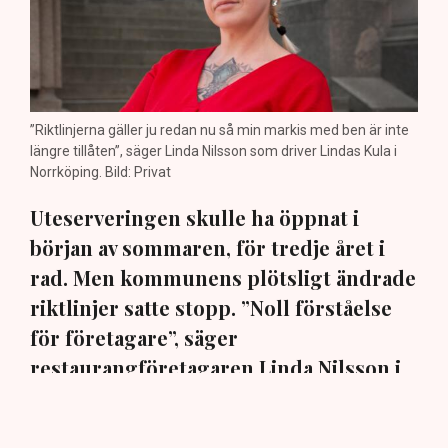
”Riktlinjerna gäller ju redan nu så min markis med ben är inte
längre tillåten”, säger Linda Nilsson som driver Lindas Kula i
Norrköping. Bild: Privat
Uteserveringen skulle ha öppnat i
början av sommaren, för tredje året i
rad. Men kommunens plötsligt ändrade
riktlinjer satte stopp. ”Noll förståelse
för företagare”, säger
restaurangföretagaren Linda Nilsson i
Norrköping till TN.
En markis med fyra ben. Den har hamnat i centrum när