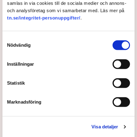
samlas in via cookies till de sociala medier och annons-
och analysföretag som vi samarbetar med. Läs mer på
Europeiska unionen
Digitalisering
Nicolas Schmit
Europaportalen
tn.se/integritet-personuppgifter/
.
Samtyckesval
Nödvändig
Redaktionen
Inställningar
Publicerad:
24 nov 2021, 13:37
Uppdaterad:
1 dec 2021, 12:07
Statistik
LÄS ÄVEN
Ledare: Sverige måste hålla emot
EU:s superbudget
Marknadsföring
4 AUGUSTI 2026 |
Visa detaljer
Ledare: Europa behöver en väl