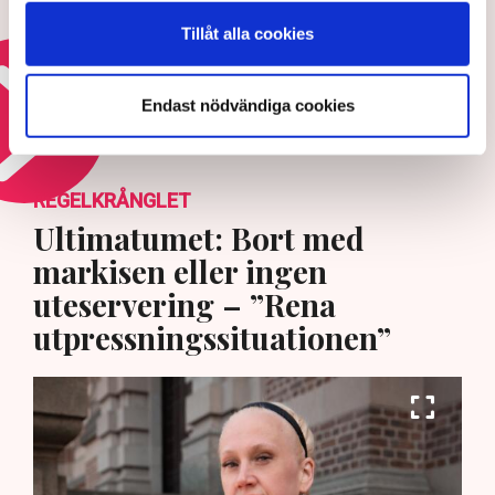
fungerande kapitalmarknad
Tillåt alla cookies
31 JULI 2026 |
Endast nödvändiga cookies
Läs mer om eu:s framtid
REGELKRÅNGLET
Ultimatumet: Bort med
markisen eller ingen
uteservering – ”Rena
utpressningssituationen”