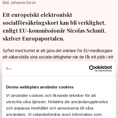
Bild: Johanna Geron
Ett europeiskt elektroniskt
socialförsäkringskort kan bli verklighet,
enligt EU-kommissionär Nicolas Schmit,
skriver Europaportalen.
Syftet med kortet är att göra det enklare för EU-medborgare
att säkerställa sina sociala rättigheter när de får ett jobb i ett
annat EU-land.
– Digitaliseringen av samordningen av social trygghet är
nyckeln till att säkerställa en effektiv överlåtelse av sociala
rättigheter, sade sysselsättningskommissionär Nicolas
Denna webbplats använder cookies
Schmit, skriver Europaportalen.
Vi använder cookies och liknande tekniker för att
Europaportalen: EU-kommissionen driver på för gemensamt
utveckla våra tjänster, förbättra din användarupplevelse
socialförsäkringskort
och anpassa innehållet och annonserna till våra
användare. Vi vidarebefordrar även information som