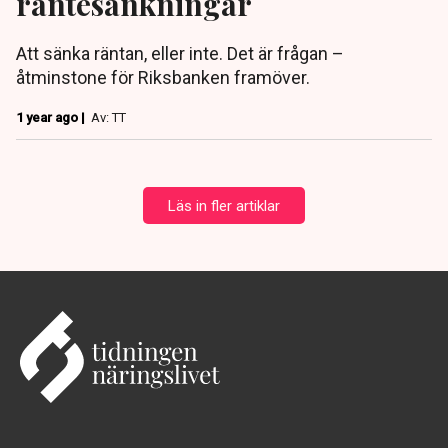
räntesänkningar
Att sänka räntan, eller inte. Det är frågan –
åtminstone för Riksbanken framöver.
1 year ago |
Av: TT
Läs in fler artiklar