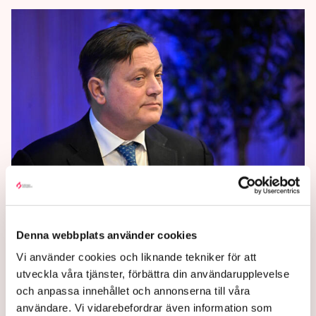
Experten: ”Sverige har råd
med det här”
Denna webbplats använder cookies
Flera bedömare är överens om att rejäla satsningar
Vi använder cookies och liknande tekniker för att
kan behövas för att stimulera ekonomin.
utveckla våra tjänster, förbättra din användarupplevelse
och anpassa innehållet och annonserna till våra
11 months ago |
Av: TT
användare. Vi vidarebefordrar även information som