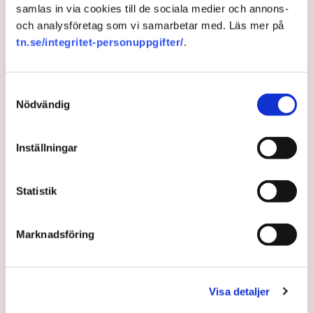
samlas in via cookies till de sociala medier och annons-
och analysföretag som vi samarbetar med. Läs mer på
tn.se/integritet-personuppgifter/
.
Samtyckesval
Nödvändig
Inställningar
Ovanligt stora
Statistik
budgetsatsningar väntas
Marknadsföring
Regeringen väntas slå till med historiskt stora
satsningar i statsbudgeten för nästa år, enligt en rad
experter.
Visa detaljer
11 months ago |
Av: TT