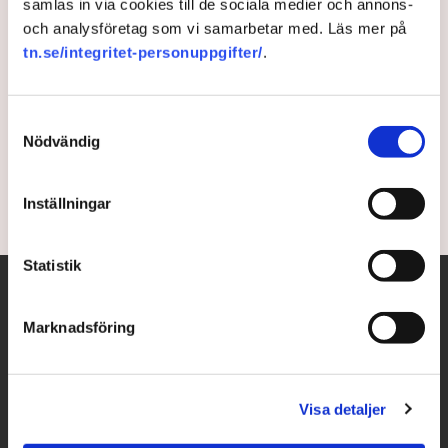
samlas in via cookies till de sociala medier och annons-
och analysföretag som vi samarbetar med. Läs mer på
Därför är Nvidia nu världens
tn.se/integritet-personuppgifter/
.
dyraste bolag
Samtyckesval
Guldrushen fortsätter. AI-hajpen gör halvledarjätten
Nödvändig
Nvidia till världens nu högst värderade börsbolag.
2 years ago |
Av: TT
Inställningar
Statistik
Marknadsföring
Visa detaljer