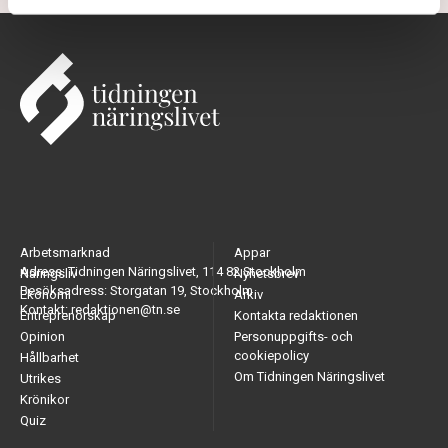
Arbetsmarknad
Appar
Adress: Tidningen Näringslivet, 114 82 Stockholm
Näringsliv
Nyhetsbrev
Besöksadress: Storgatan 19, Stockholm
Ekonomi
Arkiv
Kontakt: redaktionen@tn.se
Entreprenörskap
Kontakta redaktionen
Opinion
Personuppgifts- och
cookiepolicy
Hållbarhet
Om Tidningen Näringslivet
Utrikes
Krönikor
Quiz