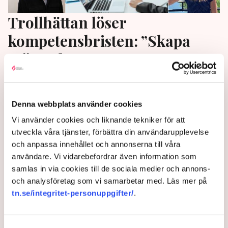
Trollhättan löser
kompetensbristen: ”Skapa
mötesplatser”
Tillgång till medarbetare med rätt kompetens toppar
listan över lokala tillväxthinder. Trollhättan har hittat
Denna webbplats använder cookies
ett arbetssätt som fungerar. ”Bli den myndighet du
Vi använder cookies och liknande tekniker för att
själv skulle vilja möta”, säger Magnus Eriksson,
utveckla våra tjänster, förbättra din användarupplevelse
näringslivschef på Trollhättans stad.
och anpassa innehållet och annonserna till våra
2 months ago |
Av: Joakim Hugert Lundberg
användare. Vi vidarebefordrar även information som
samlas in via cookies till de sociala medier och annons-
och analysföretag som vi samarbetar med. Läs mer på
tn.se/integritet-personuppgifter/
.