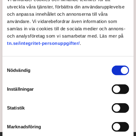
utveckla våra tjänster, förbättra din användarupplevelse
och anpassa innehållet och annonserna till våra
Så straffas Europa i den nya
användare. Vi vidarebefordrar även information som
maktordningen: ”Ett väldigt
samlas in via cookies till de sociala medier och annons-
och analysföretag som vi samarbetar med. Läs mer på
utsatt läge”
tn.se/integritet-personuppgifter/
.
Den regelbaserade världsordningen rasar samman
Samtyckesval
och ersätts av en verklighet där stormakter tar för
Nödvändig
sig på de svagas bekostnad. Flera forskare larmar nu
om att USA:s nya säkerhetsstrategi ytterligare har
förvärrat läget och att EU måste agera. ”Risken är att
Inställningar
man sätter upp mål om tio år eller längre. Vi har
kanske inte tio år”, säger Martin Ljunge vid IFN.
Statistik
7 months ago |
Av: Johanna Allhorn , Daniel Mellwing
Marknadsföring