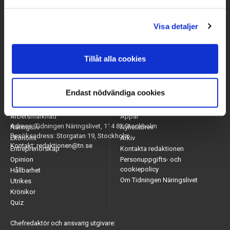
Visa detaljer
Tillåt alla cookies
Endast nödvändiga cookies
Arbetsmarknad
Appar
Adress: Tidningen Näringslivet, 114 82 Stockholm
Näringsliv
Nyhetsbrev
Besöksadress: Storgatan 19, Stockholm
Ekonomi
Arkiv
Kontakt: redaktionen@tn.se
Entreprenörskap
Kontakta redaktionen
Opinion
Personuppgifts- och
cookiepolicy
Hållbarhet
Om Tidningen Näringslivet
Utrikes
Krönikor
Quiz
Chefredaktör och ansvarig utgivare: