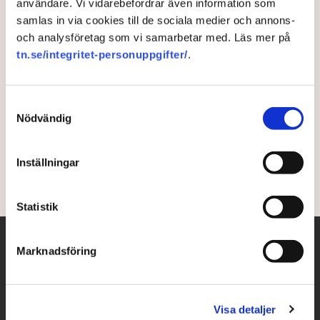
användare. Vi vidarebefordrar även information som
samlas in via cookies till de sociala medier och annons-
Så bygger Karlskoga
och analysföretag som vi samarbetar med. Läs mer på
kompetens
tn.se/integritet-personuppgifter/
.
Suget efter kunskap och kompetens är utbrett bland
Samtyckesval
företagen. Bra skolor med utbildningar kopplade till
Nödvändig
det lokala näringslivet är vägen framåt i Karlskoga.
”Skolan vågar ställa krav, vilket företagen uppskattar.”
Inställningar
3 years ago |
Av: Karin Myrén
Statistik
Marknadsföring
Visa detaljer