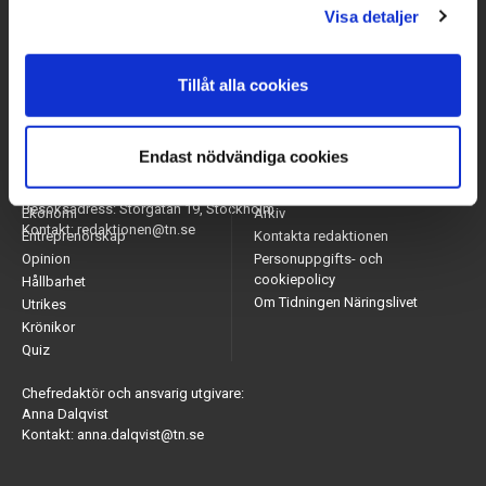
Visa detaljer
Tillåt alla cookies
Endast nödvändiga cookies
Arbetsmarknad
Appar
Adress: Tidningen Näringslivet, 114 82 Stockholm
Näringsliv
Nyhetsbrev
Besöksadress: Storgatan 19, Stockholm
Ekonomi
Arkiv
Kontakt: redaktionen@tn.se
Entreprenörskap
Kontakta redaktionen
Opinion
Personuppgifts- och
cookiepolicy
Hållbarhet
Om Tidningen Näringslivet
Utrikes
Krönikor
Quiz
Chefredaktör och ansvarig utgivare:
Anna Dalqvist
Kontakt: anna.dalqvist@tn.se