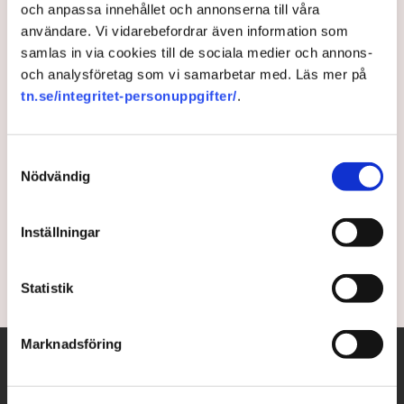
och anpassa innehållet och annonserna till våra
Debatt: Därför kräver den
användare. Vi vidarebefordrar även information som
samlas in via cookies till de sociala medier och annons-
gröna omställningen
och analysföretag som vi samarbetar med. Läs mer på
isbrytare
tn.se/integritet-personuppgifter/
.
Samtidigt som många svenska hamnar ska öka sin
Samtyckesval
kapacitet finns en osäkerhet kring vintersjöfarten.
Nödvändig
Det hotar industrins expansion och den gröna
omställningen, skriver cheferna för tre norrländska
Inställningar
hamnar på Di Debatt.
1 year ago |
Av: Stina Bengtsson
Statistik
Marknadsföring