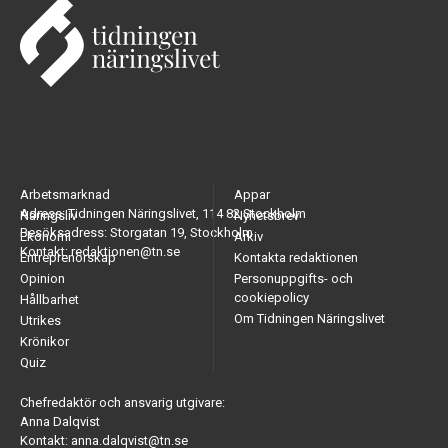
Arbetsmarknad
Appar
Adress: Tidningen Näringslivet, 114 82 Stockholm
Näringsliv
Nyhetsbrev
Besöksadress: Storgatan 19, Stockholm
Ekonomi
Arkiv
Kontakt: redaktionen@tn.se
Entreprenörskap
Kontakta redaktionen
Opinion
Personuppgifts- och
cookiepolicy
Hållbarhet
Om Tidningen Näringslivet
Utrikes
Krönikor
Quiz
Chefredaktör och ansvarig utgivare:
Anna Dalqvist
Kontakt: anna.dalqvist@tn.se