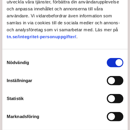
utveckla våra tjänster, förbättra din användarupplevelse
och anpassa innehållet och annonserna till våra
användare. Vi vidarebefordrar även information som
Regeringen luckrar upp
samlas in via cookies till de sociala medier och annons-
och analysföretag som vi samarbetar med. Läs mer på
strandskyddet
tn.se/integritet-personuppgifter/
.
Det ska bli lättare att bygga nära vatten. Det vill
Tidöpartierna, som nu tänker luckra upp
Samtyckesval
strandskyddet.
Nödvändig
1 year ago |
Av: TT
Inställningar
Statistik
Marknadsföring