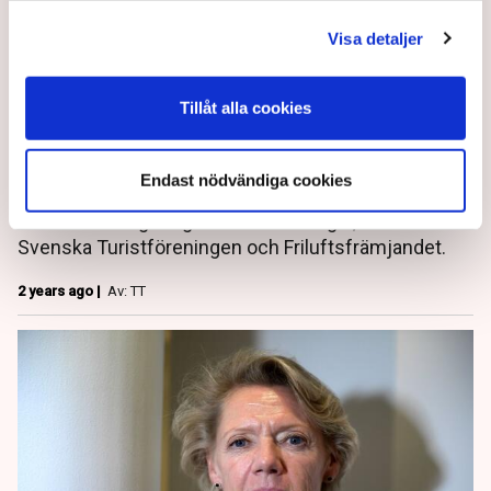
Visa detaljer
Larmet: Svenskar stängs ute
Tillåt alla cookies
från naturen
Endast nödvändiga cookies
Vandringsleder, grillplatser och naturvårdsprojekt
försvinner i regeringens nedskärningar, varnar
Svenska Turistföreningen och Friluftsfrämjandet.
2 years ago |
Av: TT