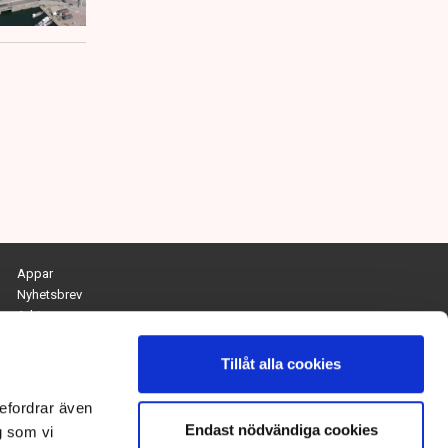
Appar
Nyhetsbrev
Arkiv
Kontakta redaktionen
Personuppgifts- och cookiepolicy
Tillåt alla cookies
Om Tidningen Näringslivet
efordrar även
Endast nödvändiga cookies
Chefredaktör och ansvarig utgivare:
g som vi
Anna Dalqvist