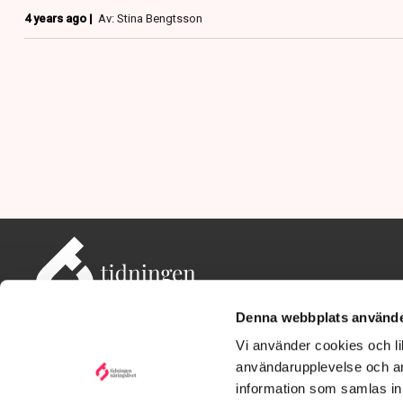
4 years ago |
Av: Stina Bengtsson
Denna webbplats använde
Vi använder cookies och lik
användarupplevelse och an
information som samlas in 
Adress: Tidningen Näringslivet, 114 82 Stockholm