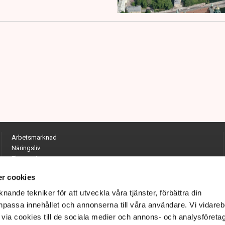
Arbetsmarknad
Näringsliv
Ekonomi
Entreprenörskap
r cookies
Opinion
Hållbarhet
nande tekniker för att utveckla våra tjänster, förbättra din
Utrikes
passa innehållet och annonserna till våra användare. Vi vidareb
Krönikor
via cookies till de sociala medier och annons- och analysföreta
Quiz