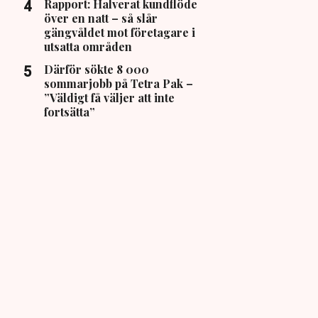
Rapport: Halverat kundflöde
över en natt – så slår
gängvåldet mot företagare i
utsatta områden
Därför sökte 8 000
sommarjobb på Tetra Pak –
”Väldigt få väljer att inte
fortsätta”