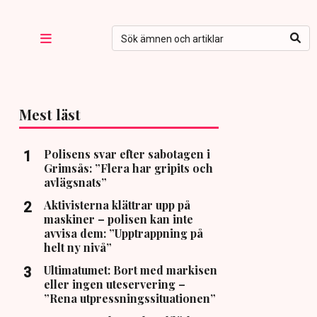
Mest läst
Polisens svar efter sabotagen i
Grimsås: ”Flera har gripits och
avlägsnats”
Aktivisterna klättrar upp på
maskiner – polisen kan inte
avvisa dem: ”Upptrappning på
helt ny nivå”
Ultimatumet: Bort med markisen
eller ingen uteservering –
”Rena utpressningssituationen”