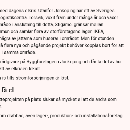
med dagens elkris. Utanför Jönköping har ett av Sveriges
ogistikcentra, Torsvik, vuxit fram under många år och växer
mråde i anslutning till detta, Stigamo, gränsar mellan
un och samlar flera av storföretagens lager. IKEA,
några av jättarna som huserar i området. Men för stunden
å flera nya och pågående projekt behöver kopplas bort för att
ra i samma område.
ådgivare på Byggföretagen i Jönköping och får ta del av hur
t av elkrisen lokalt.
 is tills strömförsörjningen är löst.
få el
ätteprojekten på plats slukar så mycket el att de andra som
.
om drabbas, även lager-, produktion- och installationsföretag