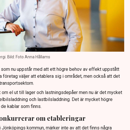
ergi. Bild: Foto Anna Hållams
som nu uppstår med att ett högre behov av effekt uppstått
va företag väljer att etablera sig i området, men också att det
 transportsektorn.
om el ut till lager och lastningsdepåer men nu är det mycket
 elbilsladdning och lastbilsladdning. Det är mycket högre
i de kablar som finns.
nkurrerar om etableringar
i Jönköpings kommun, märker inte av att det finns några