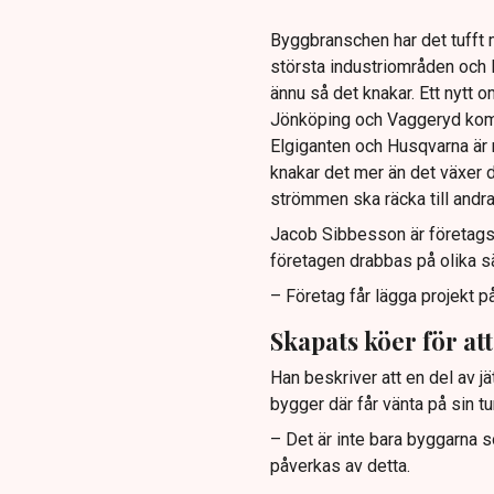
Byggbranschen har det tufft 
största industriområden och l
ännu så det knakar. Ett nytt o
Jönköping och Vaggeryd komm
Elgiganten och Husqvarna är 
knakar det mer än det växer d
strömmen ska räcka till and
Jacob Sibbesson är företagsr
företagen drabbas på olika sät
– Företag får lägga projekt på
Skapats köer för att 
Han beskriver att en del av j
bygger där får vänta på sin tur
– Det är inte bara byggarna s
påverkas av detta.