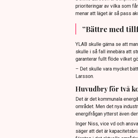
prioriteringar av vilka som f
menar att läget är så pass ak
”Bättre med till
YLAB skulle gärna se att man 
skulle i så fall innebära att 
garanterar fullt flöde vilket 
– Det skulle vara mycket bätt
Larsson.
Huvudbry för två 
Det är det kommunala energib
området. Men det nya indust
energifrågan ytterst även d
Inger Niss, vice vd och ansv
säger att det är kapacitetsbris