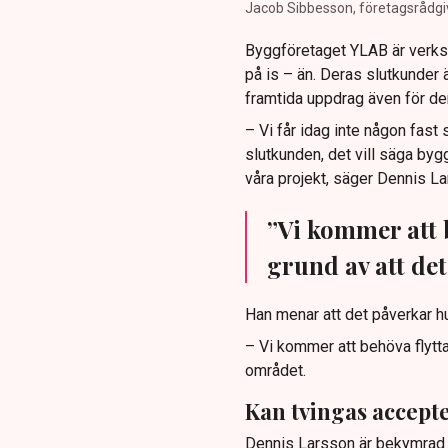
Jacob Sibbesson, företagsrådg
Byggföretaget YLAB är verksa
på is – än. Deras slutkunder 
framtida uppdrag även för de
– Vi får idag inte någon fast 
slutkunden, det vill säga byg
våra projekt, säger Dennis L
”Vi kommer att b
grund av att det
Han menar att det påverkar hu
– Vi kommer att behöva flytta 
området.
Kan tvingas accept
Dennis Larsson är bekymrad ö