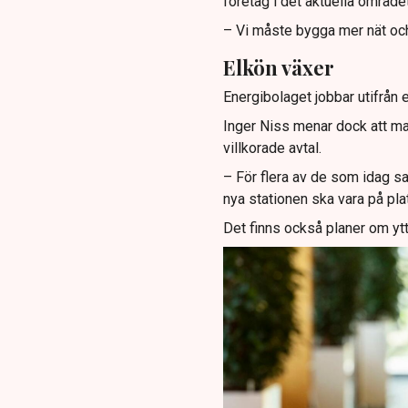
företag i det aktuella området
– Vi måste bygga mer nät och n
Elkön växer
Energibolaget jobbar utifrån e
Inger Niss menar dock att ma
villkorade avtal.
– För flera av de som idag sa
nya stationen ska vara på pla
Det finns också planer om ytt