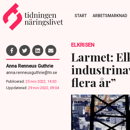
START
ARBETSMARKNAD
ELKRISEN
Larmet: El
industrinav
Anna Renneus Guthrie
anna.renneusguthrie@tn.se
flera år”
Publicerad:
25 nov 2022, 14:30
Uppdaterad:
29 nov 2022, 09:04