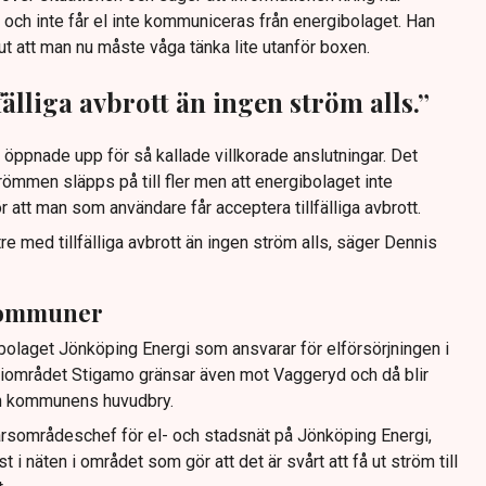
år och inte får el inte kommuniceras från energibolaget. Han
ut att man nu måste våga tänka lite utanför boxen.
fälliga avbrott än ingen ström alls.”
öppnade upp för så kallade villkorade anslutningar. Det
strömmen släpps på till fler men att energibolaget inte
gör att man som användare får acceptera tillfälliga avbrott.
re med tillfälliga avbrott än ingen ström alls, säger Dennis
kommuner
olaget Jönköping Energi som ansvarar för elförsörjningen i
riområdet Stigamo gränsar även mot Vaggeryd och då blir
en kommunens huvudbry.
arsområdeschef för el- och stadsnät på Jönköping Energi,
t i näten i området som gör att det är svårt att få ut ström till