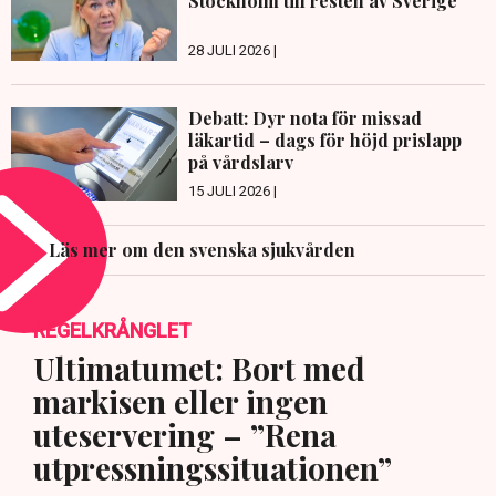
Stockholm till resten av Sverige
28 JULI 2026 |
Debatt: Dyr nota för missad
läkartid – dags för höjd prislapp
på vårdslarv
15 JULI 2026 |
Läs mer om den svenska sjukvården
REGELKRÅNGLET
Ultimatumet: Bort med
markisen eller ingen
uteservering – ”Rena
utpressningssituationen”