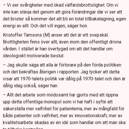
– Vi ser svårigheter med ökad välfärdsbrottslighet. Om vi
inte kan stävja det genom att göra förändringar där vi ser att
det brister så kommer det att bli en total tillbakatagning, egen
energi av allt. Och det vill ingen, säger hon.
Kristoffer Tamsons (M) anser att det är ett svepskäl.
Brottligheten finns över allt, även inom den offentligt drivna
vården. I stället är han övertygad om att det handlar om
ideologiskt motiverade beslut:
– Jag skulle säga att alla är förlorare på den förda politiken
och det bekräftas återigen i rapporten. Jag tycker att detta
visar att 1970-talets politik var dålig på 1970-talet och den är
dålig idag också, säger han.
– Allt det arbete som mödosamt har gjorts med att öppna
upp detta offentliga monopol som vi har haft i syfte att
säkerställa mer valfrihet för patienterna, mer av mångfald för
både patienter och valfrihet, mer av innovationskraft, mer av
kvalitetsarbete skadas av en idé som handlar om att man ska