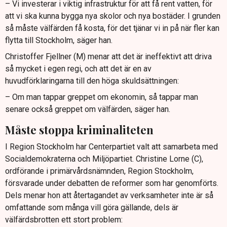
– Vi investerar i viktig infrastruktur för att få rent vatten, för
att vi ska kunna bygga nya skolor och nya bostäder. I grunden
så måste välfärden få kosta, för det tjänar vi in på när fler kan
flytta till Stockholm, säger han.
Christoffer Fjellner (M) menar att det är ineffektivt att driva
så mycket i egen regi, och att det är en av
huvudförklaringarna till den höga skuldsättningen:
– Om man tappar greppet om ekonomin, så tappar man
senare också greppet om välfärden, säger han.
Måste stoppa kriminaliteten
I Region Stockholm har Centerpartiet valt att samarbeta med
Socialdemokraterna och Miljöpartiet. Christine Lorne (C),
ordförande i primärvårdsnämnden, Region Stockholm,
försvarade under debatten de reformer som har genomförts.
Dels menar hon att återtagandet av verksamheter inte är så
omfattande som många vill göra gällande, dels är
välfärdsbrotten ett stort problem: