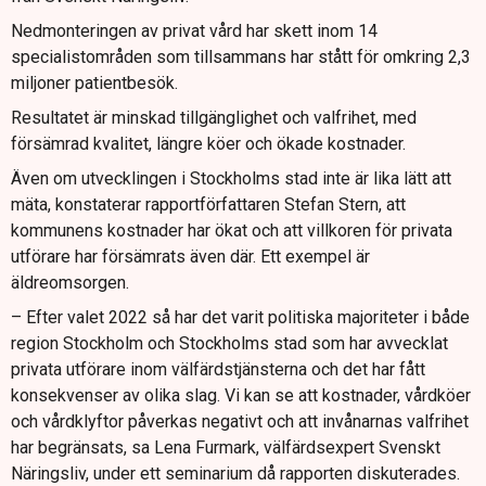
Nedmonteringen av privat vård har skett inom 14
specialistområden som tillsammans har stått för omkring 2,3
miljoner patientbesök.
Resultatet är minskad tillgänglighet och valfrihet, med
försämrad kvalitet, längre köer och ökade kostnader.
Även om utvecklingen i Stockholms stad inte är lika lätt att
mäta, konstaterar rapportförfattaren Stefan Stern, att
kommunens kostnader har ökat och att villkoren för privata
utförare har försämrats även där. Ett exempel är
äldreomsorgen.
– Efter valet 2022 så har det varit politiska majoriteter i både
region Stockholm och Stockholms stad som har avvecklat
privata utförare inom välfärdstjänsterna och det har fått
konsekvenser av olika slag. Vi kan se att kostnader, vårdköer
och vårdklyftor påverkas negativt och att invånarnas valfrihet
har begränsats, sa Lena Furmark, välfärdsexpert Svenskt
Näringsliv, under ett seminarium då rapporten diskuterades.