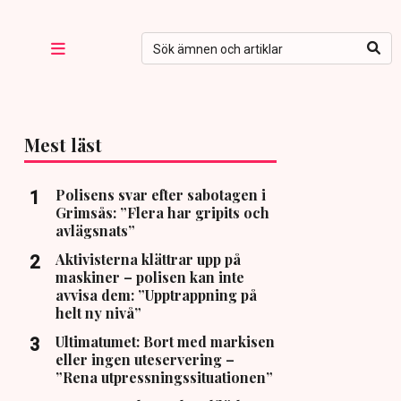
Mest läst
Polisens svar efter sabotagen i
Grimsås: ”Flera har gripits och
avlägsnats”
Aktivisterna klättrar upp på
maskiner – polisen kan inte
avvisa dem: ”Upptrappning på
helt ny nivå”
Ultimatumet: Bort med markisen
eller ingen uteservering –
”Rena utpressningssituationen”