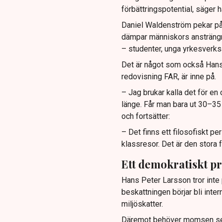
förbättringspotential, säger h
Daniel Waldenström pekar på 
dämpar människors ansträngnin
– studenter, unga yrkesverk
Det är något som också Hans
redovisning FAR, är inne på.
– Jag brukar kalla det för en 
länge. Får man bara ut 30–35
och fortsätter:
– Det finns ett filosofiskt per
klassresor. Det är den stora f
Ett demokratiskt p
Hans Peter Larsson tror inte
beskattningen börjar bli inte
miljöskatter.
Däremot behöver momsen se