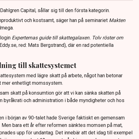
ahlgren Capital, sållar sig till den första kategorin.
produktivt och kostsamt, säger han på seminariet
Makten
Almega.
ologin
Experternas guide till skattegalaxen. Tolv röster om
Eddy.se, red: Mats Bergstrand), där en rad potentiella
lning till skattesystemet
skattesystem med lägre skatt på arbete, något han betonar
ett mer enhetligt momssystem.
nsam skatt på konsumtion gör att vi kan sänka skatten på
 byråkrati och administration i både myndigheter och hos
en i början av 90-talet hade Sverige faktiskt en gemensam
. Men bara ett år efter reformen sänktes momsen på mat,
pnades upp för undantag. Det innebär att det idag till exempel