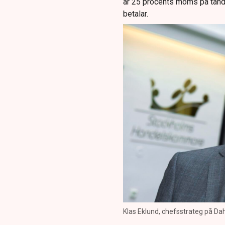
är 25 procents moms på tan
betalar.
Klas Eklund, chefsstrateg på Dahl