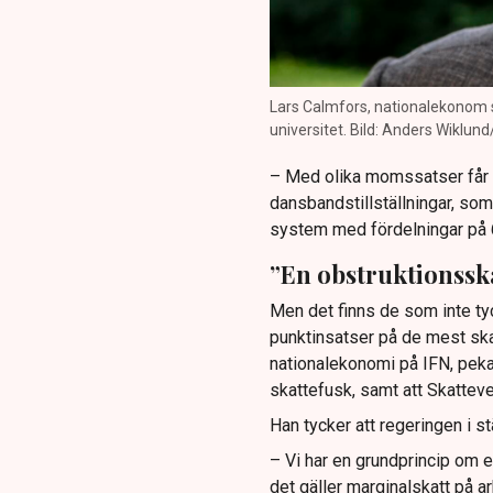
Lars Calmfors, nationalekonom s
universitet. Bild: Anders Wiklun
– Med olika momssatser får 
dansbandstillställningar, som 
system med fördelningar på 6
”En obstruktionsska
Men det finns de som inte tyc
punktinsatser på de mest ska
nationalekonomi på IFN, pekar
skattefusk, samt att Skattev
Han tycker att regeringen i s
– Vi har en grundprincip om e
det gäller marginalskatt på arb