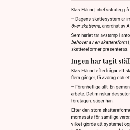
Klas Eklund, chefsstrateg på D
– Dagens skattesystem är im
över skatterna
, anordnat av 
Seminariet tar avstamp i ant
behovet av en skattereform
(
skattereformer presenteras.
Ingen har tagit stäl
Klas Eklund efterfrågar ett 
flera gånger, få avdrag och 
– Förenhetliga allt. En geme
arbete. Det minskar dessutom
företagen, säger han.
Efter den stora skattereform
momssats för samtliga varor
vilket gjorde att systemet öp