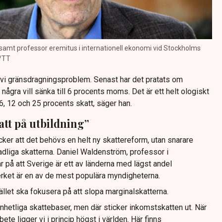
amt professor eremitus i internationell ekonomi vid Stockholms
d/TT
vi gränsdragningsproblem. Senast har det pratats om
några vill sänka till 6 procents moms. Det är ett helt ologiskt
, 12 och 25 procents skatt, säger han.
tt på utbildning”
ker att det behövs en helt ny skattereform, utan snarare
dliga skatterna. Daniel Waldenström, professor i
 på att Sverige är ett av länderna med lägst andel
erket är en av de mest populära myndigheterna.
tället ska fokusera på att slopa marginalskatterna.
nhetliga skattebaser, men där sticker inkomstskatten ut. När
ete ligger vi i princip högst i världen. Här finns