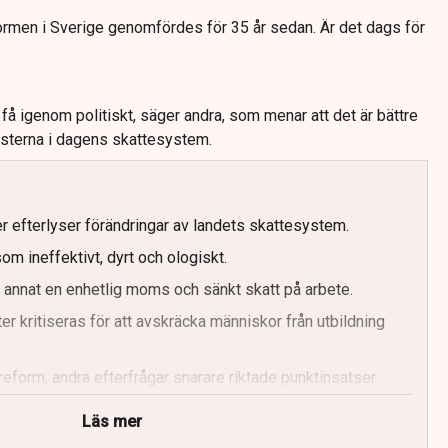
rmen i Sverige genomfördes för 35 år sedan. Är det dags för
tt få igenom politiskt, säger andra, som menar att det är bättre
risterna i dagens skattesystem.
 efterlyser förändringar av landets skattesystem.
 ineffektivt, dyrt och ologiskt.
annat en enhetlig moms och sänkt skatt på arbete.
er kritiseras för att avskräcka människor från utbildning
ereform, andra efterfrågar snarare riktade punktinsatser.
Läs mer