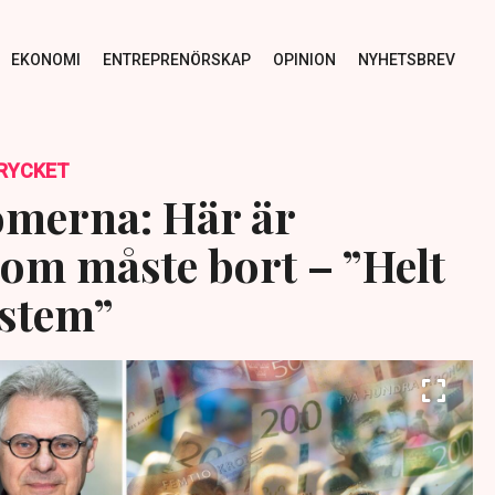
EKONOMI
ENTREPRENÖRSKAP
OPINION
NYHETSBREV
RYCKET
merna: Här är
som måste bort – ”Helt
ystem”