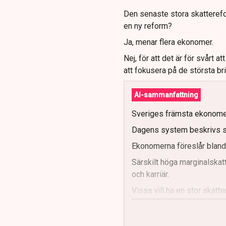
Den senaste stora skatterefo
en ny reform?
Ja, menar flera ekonomer.
Nej, för att det är för svårt a
att fokusera på de största b
AI-sammanfattning
Sveriges främsta ekonomer
Dagens system beskrivs som
Ekonomerna föreslår bland 
Särskilt höga marginalskatt
och karriär.
Vissa vill ha en stor skatt