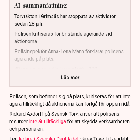
AI-sammanfattning
Torvtäkten i Grimsås har stoppats av aktivister
sedan 28 juli.
Polisen kritiseras för bristande agerande vid
aktionerna.
Polisinspektör Anna-Lena Mann förklarar polisens
agerande på plats.
40 personer misstänks med cirka 120
brottsmisstankar kopplade.
Läs mer
Polisen använder drönare och uniformerad polis
för att dokumentera bevis.
Polisen, som befinner sig på plats, kritiseras för att inte
agera tillräckligt då aktionerna kan fortgå för öppen ridå.
Samtidigt är polisarbetet komplext när det gäller
att navigera juridiska rättigheter och gränser.
Rickard Axdorff på Svensk Torv, anser att polisens
resurser
inte är tillräckliga
för att skydda verksamheten
och personalen.
I en
ledare i Svenska Dagbladet
skrev Tove Lifvendahl