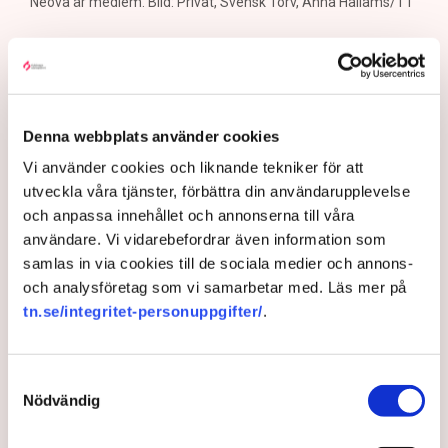
Neova är medlem. Bild: Privat, Svensk Torv, Anna Hållams/TT
Aktivister har åter lamslagit
torvbrytningen i Grimsås – den här
gången genom att klättra upp på
maskiner, gräva igen diken och sprida
Denna webbplats använder cookies
ogräsfrön. ”Aktivisterna sprang emot
Vi använder cookies och liknande tekniker för att
utveckla våra tjänster, förbättra din användarupplevelse
oss”, säger Mats Henriksson,
och anpassa innehållet och annonserna till våra
tillståndsansvarig på Neova, till TN. Nu
användare. Vi vidarebefordrar även information som
varnar branschen för skador på
samlas in via cookies till de sociala medier och annons-
uppemot 100 miljoner kronor.
och analysföretag som vi samarbetar med. Läs mer på
tn.se/integritet-personuppgifter/
.
Brytningen av torvtäkten i Grimsås lamslås av
aktivistgruppen Återställ Våtmarker. Mats Henriksson,
Samtyckesval
tillståndsansvarig på Neova, som befinner sig på plats,
Nödvändig
beskriver hur ett 40-tal personer spred ut sig över den
tillståndsgivna verksamhetsytan förra veckan och