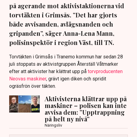
på agerande mot aktivistaktionerna vid
torvtäkten i Grimsås. ”Det har gjorts
både avvisanden, avlägsnanden och
gripanden”, säger Anna-Lena Mann,
polisinspektör i region Väst, till TN.
Torvtäkten i Grimsås i Tranemo kommun har sedan 28
juli stoppats av aktivistgruppen Återställ Våtmarker
efter att aktivister har klättrat upp på
torvproducenten
Neovas maskiner
, grävt igen diken och spridit
ogräsfrön över täkten.
Aktivisterna klättrar upp på
maskiner – polisen kan inte
avvisa dem: ”Upptrappning
på helt ny nivå”
Näringsliv