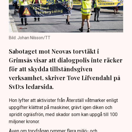
Bild: Johan Nilsson/TT
Sabotaget mot Neovas torvtäkt i
Grimsås visar att dialogpolis inte räcker
för att skydda tillståndsgiven
verksamhet, skriver Tove Lifvendahl på
SvD:s ledarsida.
Hon lyfter att aktivister från Återställ våtmarker enligt
uppgifter klättrat på maskiner, grävt igen diken och
spridit ogräsfrön, med skador som kan uppgå till 100
miljoner kronor.
Även om torvfrågan rymmer flera miljö- och