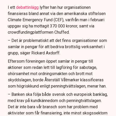
I ett
debattinlägg
lyfter han hur organisationen
finansieras bland annat via den amerikanska stiftelsen
Climate Emergency Fund (CEF), varifrån man i februari
uppgav sig ha mottagit 370 000 kronor, samt via
crowdfundingplattformen Chuffed.
– Det är problematiskt att det finns organisationer som
samlar in pengar för att bedriva brottslig verksamhet i
grupp, säger Rickard Axdorff.
Eftersom föreningen öppet samlar in pengar till
aktioner som redan lett till lagföring för sabotage,
ohörsamhet mot ordningsmakten och brott mot
skyddslagen, borde Återställ Våtmarker klassificeras
som högriskkund enligt penningtvättslagen, menar han.
– Banken ska följa både svensk och europeisk banklag,
med krav på kundkännedom och penningtvättslagen.
Det är inte bara vår bransch som har problem med
aktivister som får finansiering, inte minst skogssektorn