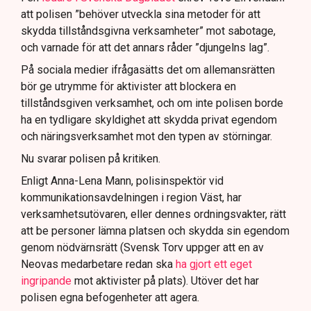
att polisen ”behöver utveckla sina metoder för att
skydda tillståndsgivna verksamheter” mot sabotage,
och varnade för att det annars råder ”djungelns lag”.
På sociala medier ifrågasätts det om allemansrätten
bör ge utrymme för aktivister att blockera en
tillståndsgiven verksamhet, och om inte polisen borde
ha en tydligare skyldighet att skydda privat egendom
och näringsverksamhet mot den typen av störningar.
Nu svarar polisen på kritiken.
Enligt Anna-Lena Mann, polisinspektör vid
kommunikationsavdelningen i region Väst, har
verksamhetsutövaren, eller dennes ordningsvakter, rätt
att be personer lämna platsen och skydda sin egendom
genom nödvärnsrätt (Svensk Torv uppger att en av
Neovas medarbetare redan ska
ha gjort ett eget
ingripande
mot aktivister på plats). Utöver det har
polisen egna befogenheter att agera.