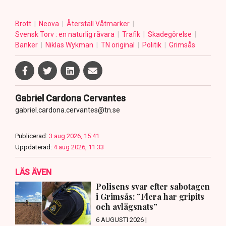
Brott
Neova
Återställ Våtmarker
Svensk Torv : en naturlig råvara
Trafik
Skadegörelse
Banker
Niklas Wykman
TN original
Politik
Grimsås
Gabriel Cardona Cervantes
gabriel.cardona.cervantes@tn.se
Publicerad:
3 aug 2026, 15:41
Uppdaterad:
4 aug 2026, 11:33
LÄS ÄVEN
Polisens svar efter sabotagen
i Grimsås: ”Flera har gripits
och avlägsnats”
6 AUGUSTI 2026 |