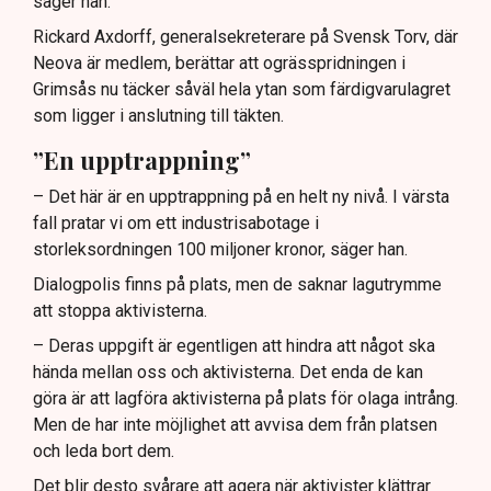
säger han.
Rickard Axdorff, generalsekreterare på Svensk Torv, där
Neova är medlem, berättar att ogrässpridningen i
Grimsås nu täcker såväl hela ytan som färdigvarulagret
som ligger i anslutning till täkten.
”En upptrappning”
– Det här är en upptrappning på en helt ny nivå. I värsta
fall pratar vi om ett industrisabotage i
storleksordningen 100 miljoner kronor, säger han.
Dialogpolis finns på plats, men de saknar lagutrymme
att stoppa aktivisterna.
– Deras uppgift är egentligen att hindra att något ska
hända mellan oss och aktivisterna. Det enda de kan
göra är att lagföra aktivisterna på plats för olaga intrång.
Men de har inte möjlighet att avvisa dem från platsen
och leda bort dem.
Det blir desto svårare att agera när aktivister klättrar