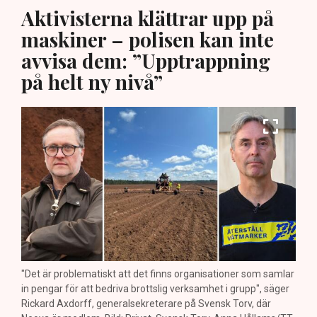
Aktivisterna klättrar upp på
maskiner – polisen kan inte
avvisa dem: ”Upptrappning
på helt ny nivå”
"Det är problematiskt att det finns organisationer som samlar
in pengar för att bedriva brottslig verksamhet i grupp", säger
Rickard Axdorff, generalsekreterare på Svensk Torv, där