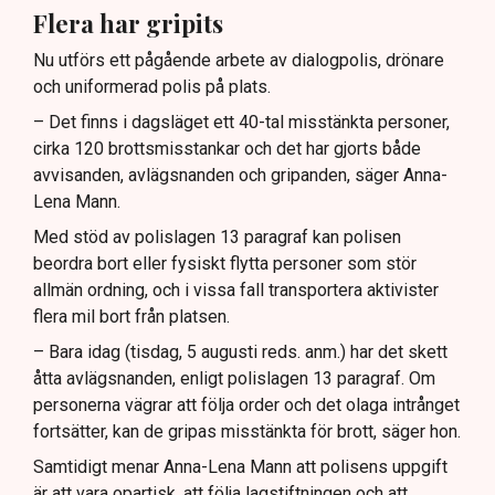
Flera har gripits
Nu utförs ett pågående arbete av dialogpolis, drönare
och uniformerad polis på plats.
– Det finns i dagsläget ett 40-tal misstänkta personer,
cirka 120 brottsmisstankar och det har gjorts både
avvisanden, avlägsnanden och gripanden, säger Anna-
Lena Mann.
Med stöd av polislagen 13 paragraf kan polisen
beordra bort eller fysiskt flytta personer som stör
allmän ordning, och i vissa fall transportera aktivister
flera mil bort från platsen.
– Bara idag (tisdag, 5 augusti reds. anm.) har det skett
åtta avlägsnanden, enligt polislagen 13 paragraf. Om
personerna vägrar att följa order och det olaga intrånget
fortsätter, kan de gripas misstänkta för brott, säger hon.
Samtidigt menar Anna-Lena Mann att polisens uppgift
är att vara opartisk, att följa lagstiftningen och att