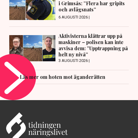
i Grimsås: ”Flera har gripits
och avlägsnats”
6 AUGUSTI 2026 |
Aktivisterna klättrar upp på
maskiner – polisen kan inte
avvisa dem: ”Upptrappning på
helt ny nivå”
3 AUGUSTI 2026 |
Läs mer om hoten mot äganderätten