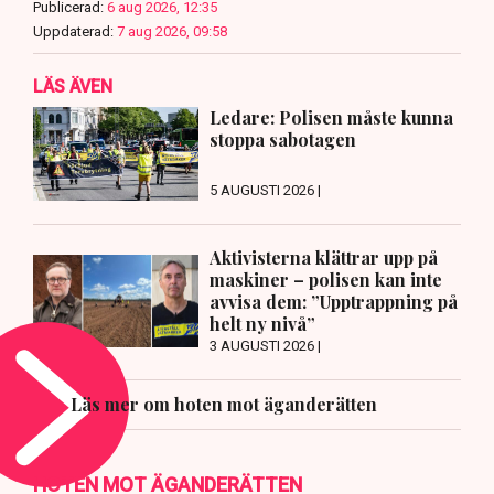
Publicerad:
6 aug 2026, 12:35
Uppdaterad:
7 aug 2026, 09:58
LÄS ÄVEN
Ledare: Polisen måste kunna
stoppa sabotagen
5 AUGUSTI 2026 |
Aktivisterna klättrar upp på
maskiner – polisen kan inte
avvisa dem: ”Upptrappning på
helt ny nivå”
3 AUGUSTI 2026 |
Läs mer om hoten mot äganderätten
HOTEN MOT ÄGANDERÄTTEN