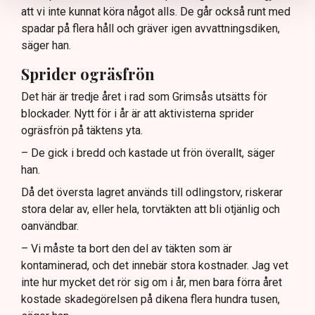
att vi inte kunnat köra något alls. De går också runt med
spadar på flera håll och gräver igen avvattningsdiken,
säger han.
Sprider ogräsfrön
Det här är tredje året i rad som Grimsås utsätts för
blockader. Nytt för i år är att aktivisterna sprider
ogräsfrön på täktens yta.
– De gick i bredd och kastade ut frön överallt, säger
han.
Då det översta lagret används till odlingstorv, riskerar
stora delar av, eller hela, torvtäkten att bli otjänlig och
oanvändbar.
– Vi måste ta bort den del av täkten som är
kontaminerad, och det innebär stora kostnader. Jag vet
inte hur mycket det rör sig om i år, men bara förra året
kostade skadegörelsen på dikena flera hundra tusen,