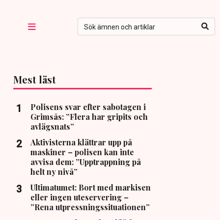
Mest läst
Polisens svar efter sabotagen i
Grimsås: ”Flera har gripits och
avlägsnats”
Aktivisterna klättrar upp på
maskiner – polisen kan inte
avvisa dem: ”Upptrappning på
helt ny nivå”
Ultimatumet: Bort med markisen
eller ingen uteservering –
”Rena utpressningssituationen”