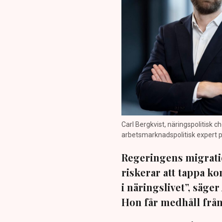
Carl Bergkvist, näringspolitisk
arbetsmarknadspolitisk expert på
Regeringens migrati
riskerar att tappa k
i näringslivet”, säge
Hon får medhåll fr