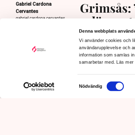
Grimsås: 
Gabriel Cardona
Cervantes
avlägsnat
gabriel.cardona.cervantes
@tn.se
Denna webbplats använde
Publicerad:
6 aug 2026, 12:35
Vi använder cookies och lik
Uppdaterad:
7 aug 2026,
09:58
användarupplevelse och an
information som samlas in 
samarbetar med. Läs mer
Samtyckesval
Nödvändig