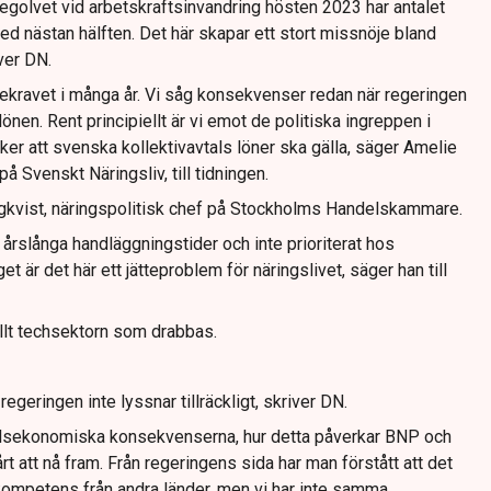
egolvet vid arbetskraftsinvandring hösten 2023 har antalet
d nästan hälften. Det här skapar ett stort missnöje bland
ver DN.
nekravet i många år. Vi såg konsekvenser redan när regeringen
nen. Rent principiellt är vi emot de politiska ingreppen i
ker att svenska kollektivavtals löner ska gälla, säger Amelie
 Svenskt Näringsliv, till tidningen.
rgkvist, näringspolitisk chef på Stockholms Handelskammare.
 årslånga handläggningstider och inte prioriterat hos
 är det här ett jätteproblem för näringslivet, säger han till
allt techsektorn som drabbas.
egeringen inte lyssnar tillräckligt, skriver DN.
llsekonomiska konsekvenserna, hur detta påverkar BNP och
rt att nå fram. Från regeringens sida har man förstått att det
a kompetens från andra länder, men vi har inte samma