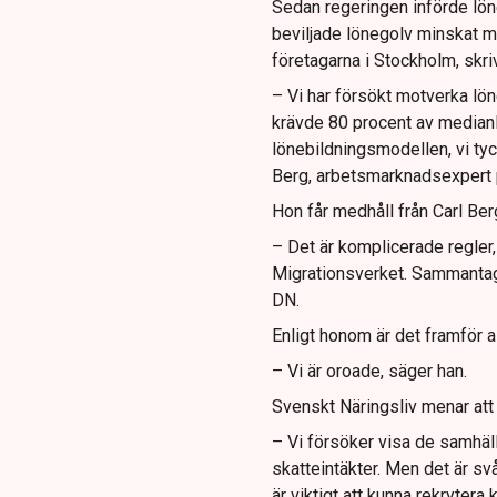
Sedan regeringen införde lön
beviljade lönegolv minskat me
företagarna i Stockholm, skri
– Vi har försökt motverka lö
krävde 80 procent av medianlö
lönebildningsmodellen, vi tyc
Berg, arbetsmarknadsexpert på
Hon får medhåll från Carl Be
– Det är komplicerade regler,
Migrationsverket. Sammantaget
DN.
Enligt honom är det framför 
– Vi är oroade, säger han.
Svenskt Näringsliv menar att r
– Vi försöker visa de samhä
skatteintäkter. Men det är svå
är viktigt att kunna rekryter