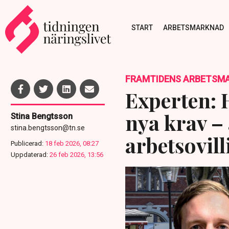
START
ARBETSMARKNAD
FRAMTIDENS ARBETSM
Experten:
nya krav – 
Stina Bengtsson
stina.bengtsson@tn.se
arbetsovill
Publicerad:
18 feb 2026, 08:27
Uppdaterad:
26 feb 2026, 13:56