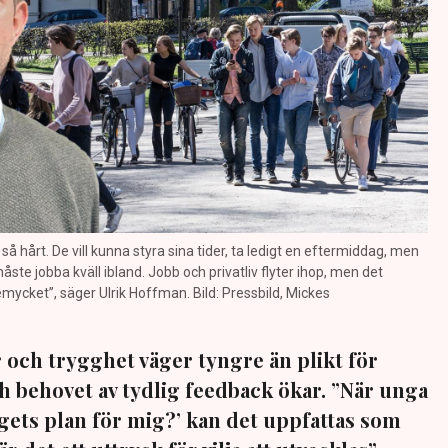
t så hårt. De vill kunna styra sina tider, ta ledigt en eftermiddag, men
ste jobba kväll ibland. Jobb och privatliv flyter ihop, men det
ttemycket”, säger Ulrik Hoffman. Bild: Pressbild, Mickes
r och trygghet väger tyngre än plikt för
ch behovet av tydlig feedback ökar. ”När unga
agets plan för mig?’ kan det uppfattas som