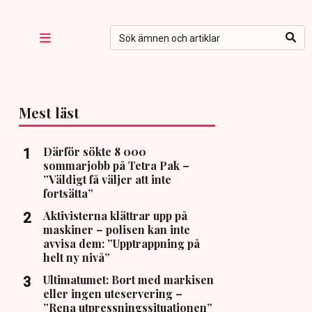
Mest läst
Därför sökte 8 000
sommarjobb på Tetra Pak –
”Väldigt få väljer att inte
fortsätta”
Aktivisterna klättrar upp på
maskiner – polisen kan inte
avvisa dem: ”Upptrappning på
helt ny nivå”
Ultimatumet: Bort med markisen
eller ingen uteservering –
”Rena utpressningssituationen”