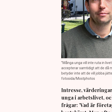
”Många unga vill inte ruta in live
accepterar samtidigt att de då må
betyder inte att de vill jobba jä
fotosida/Mostphotos
Intresse, värderinga
unga i arbetslivet, o
frågar: ’Vad är föret