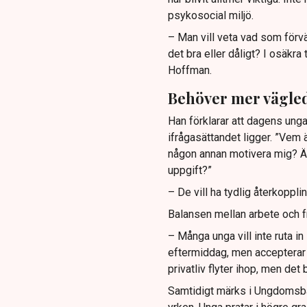
psykosocial miljö.
– Man vill veta vad som förvän
det bra eller dåligt? I osäkra 
Hoffman.
Behöver mer vägle
Han förklarar att dagens unga
ifrågasättandet ligger. ”Vem
någon annan motivera mig? Är 
uppgift?”
– De vill ha tydlig återkopplin
Balansen mellan arbete och fri
– Många unga vill inte ruta in l
eftermiddag, men accepterar 
privatliv flyter ihop, men det 
Samtidigt märks i Ungdomsbar