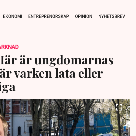
EKONOMI
ENTREPRENÖRSKAP
OPINION
NYHETSBREV
ARKNAD
 Här är ungdomarnas
är varken lata eller
iga