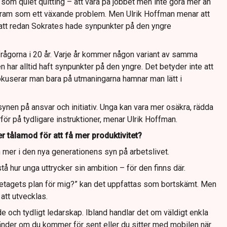
 som quiet quitting – att vara på jobbet men inte göra mer än
fram som ett växande problem. Men Ulrik Hoffman menar att
att redan Sokrates hade synpunkter på den yngre
frågorna i 20 år. Varje år kommer någon variant av samma
n har alltid haft synpunkter på den yngre. Det betyder inte att
okuserar man bara på utmaningarna hamnar man lätt i
synen på ansvar och initiativ. Unga kan vara mer osäkra, rädda
ärför på tydligare instruktioner, menar Ulrik Hoffman.
 tålamod för att få mer produktivitet?
in mer i den nya generationens syn på arbetslivet.
å hur unga uttrycker sin ambition – för den finns där.
öretagets plan för mig?” kan det uppfattas som bortskämt. Men
a att utvecklas.
e och tydligt ledarskap. Ibland handlar det om väldigt enkla
händer om du kommer för sent eller du sitter med mobilen när