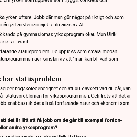
rad om yrken som upplevs som trygga, konkreta och
ka yrken oftare. Jobb där man gör något på riktigt och som
 många tjänstemannajobb utmanas av AI.
 sökande på gymnasiernas yrkesprogram ökar. Men Ulrik
äget är svagt.
ortfarande statusproblem. De upplevs som smala, medan
turprogrammen ger känslan av att ”man kan bli vad som
har statusproblem
dag ger högskolebehörighet och att du, oavsett vad du går, kan
tår statusproblemen för yrkesprogrammen. Och trots att det är
b snabbast är det alltså fortfarande natur och ekonomi som
tt det är lätt att få jobb om de går till exempel fordon-
ller andra yrkesprogram?