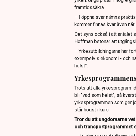
yrken. Unga pratar i högre g
framtidssäkra.
– I öppna svar nämns praktis
kommer finnas kvar även när
Det syns också i att antalet
Hoffman betonar att utgångsl
– Yrkesutbildningarna har f
exempelvis ekonomi - och na
helst”.
Yrkesprogrammens 
Trots att alla yrkesprogram i
bli ”vad som helst”, så kvars
yrkesprogrammen som ger job
står högst i kurs.
Tror du att ungdomarna vet a
och transportprogrammet e