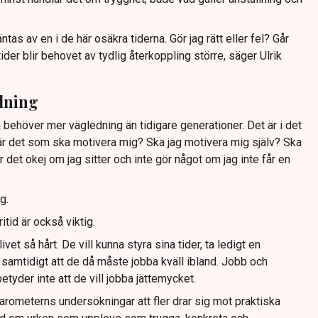
tas av en i de här osäkra tiderna. Gör jag rätt eller fel? Går
tider blir behovet av tydlig återkoppling större, säger Ulrik
dning
 behöver mer vägledning än tidigare generationer. Det är i det
 är det som ska motivera mig? Ska jag motivera mig själv? Ska
det okej om jag sitter och inte gör något om jag inte får en
g.
tid är också viktig.
ivet så hårt. De vill kunna styra sina tider, ta ledigt en
samtidigt att de då måste jobba kväll ibland. Jobb och
betyder inte att de vill jobba jättemycket.
ometerns undersökningar att fler drar sig mot praktiska