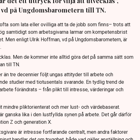
 det ett uttryck för vilja att utvecklas”,
, vd på Ungdomsbarometern till TN.
a som lata eller ovilliga att ta de jobb som finns– trots att
g samtidigt som arbetsgivarna larmar om kompetensbrist
. Men enligt Ulrik Hoffman, vd på Ungdomsbarometern, är
.
vecklas. Men de kommer inte alltid göra det på samma sätt som
n till TN.
n tre decennier följt ungas attityder till arbete och
e studier med tiotusentals svarande. En tydlig trend de
rbete förändrats – från plikt till intresse, värderingar och
it mindre pliktorienterat och mer lust- och värdebaserat.
är ganska lika i den lustfyllda synen på arbete. Det går därför
tion Z och generation X.
tsgivare är intresse fortfarande centralt, men andra faktorer
te minst handlar det om trygghet, både vad gäller anställning och