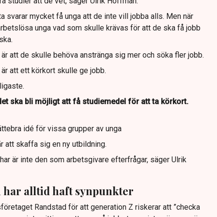
åra studier att de vet, säger Ulrik Hoffman.
ta svarar mycket få unga att de inte vill jobba alls. Men när
etslösa unga vad som skulle krävas för att de ska få jobb
iska.
 är att de skulle behöva anstränga sig mer och söka fler jobb.
r att ett körkort skulle ge jobb.
ligaste.
et ska bli möjligt att få studiemedel för att ta körkort.
jättebra idé för vissa grupper av unga
r att skaffa sig en ny utbildning.
r är inte den som arbetsgivare efterfrågar, säger Ulrik
har alltid haft synpunkter
öretaget Randstad för att generation Z riskerar att ”checka