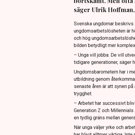
bortskämt. Men ofta är
säger Ulrik Hoffman
Svenska ungdomar beskrivs oft
ungdomsarbetslösheten är hö
och hög ungdomsarbetslöshet
bilden betydligt mer komplex
– Unga vill jobba. De vill ut
tidigare generationer, säger ha
Ungdomsbarometern har i mer ä
utbildning genom återkommand
senaste åren är att synen på a
trygghet.
– Arbetet har successivt bliv
Generation Z och Millennials 
en tydlig gräns mellan genera
När unga väljer yrke och arbe
har blivit alltmer viktiga. In