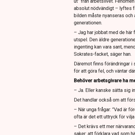
ut” från arbetslivet. Fenomen
absolut nödvändigt – lyftes 
bilden måste nyanseras och 
generationen.
– Jag har jobbat med de här 
utspel. Den äldre generatione
ingenting kan vara sant, men
Sokrates-facket, säger han.
Däremot finns förändringar i 
för att göra fel, och väntar d
Behöver arbetsgivare ha mer
– Ja. Eller kanske sätta sig 
Det handlar också om att först
– När unga frågar: ”Vad är f
ofta är det ett uttryck för vilj
– Det krävs ett mer närvarand
saker: att förklara vad som 