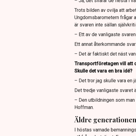
– Ja, det svarar de flesta i v
Trots bilden av ovilja att arbe
Ungdomsbarometern frågar arb
är svaren inte sällan självkrit
– Ett av de vanligaste svaren
Ett annat återkommande svar ä
– Det är faktiskt det näst van
Transportföretagen vill att d
Skulle det vara en bra idé?
– Det tror jag skulle vara en 
Det tredje vanligaste svaret ä
– Den utbildningen som man ha
Hoffman.
Äldre generationen 
I höstas varnade bemanningsf